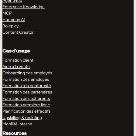
AgentHub
Enterprise Knowledge
MCP
Harmony AI
Roleplay
Content Creator
Cas d’usage
Formation client
Aide à la vente
Onboarding des employés
Formation des employés
Formation à la conformité
Formation des partenaires
Formation des adhérents
Formation première ligne
Planification des effectifs
Upskilling & reskilling
Mobilité interne
Resources