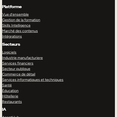
Platforme
Vue d’ensemble
Gestion de la formation
Skills Intelligence
Marché des contenus
Intégrations
Secteurs
Logiciels
Industrie manufacturiere
Services financiers
Secteur publique
Commerce de détail
Services informatiques et techniques
Santé
Éducation
Hôtellerie
Restaurants
IA