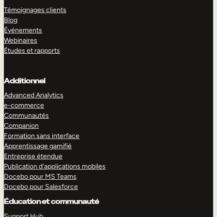
Témoignages clients
Blog
Événements
Webinaires
Études et rapports
Additionnel
Advanced Analytics
e-commerce
Communautés
Companion
Formation sans interface
Apprentissage gamifié
Entreprise étendue
Publication d’applications mobiles
Docebo pour MS Teams
Docebo pour Salesforce
Éducation et communauté
Support Hub