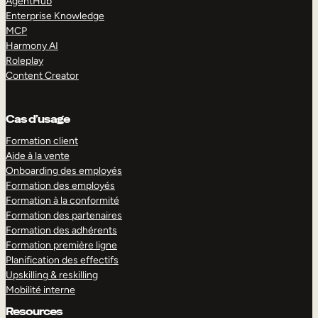
AgentHub
Enterprise Knowledge
MCP
Harmony AI
Roleplay
Content Creator
Cas d’usage
Formation client
Aide à la vente
Onboarding des employés
Formation des employés
Formation à la conformité
Formation des partenaires
Formation des adhérents
Formation première ligne
Planification des effectifs
Upskilling & reskilling
Mobilité interne
Resources