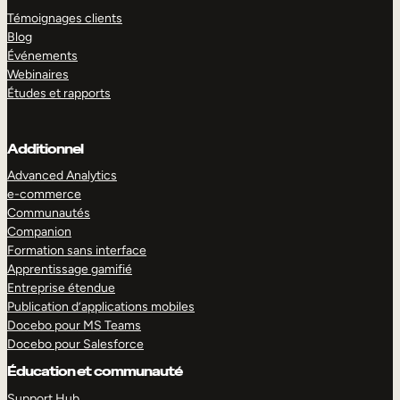
Témoignages clients
Blog
Événements
Webinaires
Études et rapports
Additionnel
Advanced Analytics
e-commerce
Communautés
Companion
Formation sans interface
Apprentissage gamifié
Entreprise étendue
Publication d’applications mobiles
Docebo pour MS Teams
Docebo pour Salesforce
Éducation et communauté
Support Hub