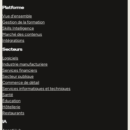
Platforme
Vue d’ensemble
Gestion de la formation
Skills Intelligence
Marché des contenus
Intégrations
Secteurs
Logiciels
Industrie manufacturiere
Services financiers
Secteur publique
Commerce de détail
Services informatiques et techniques
Santé
Éducation
Hôtellerie
Restaurants
IA