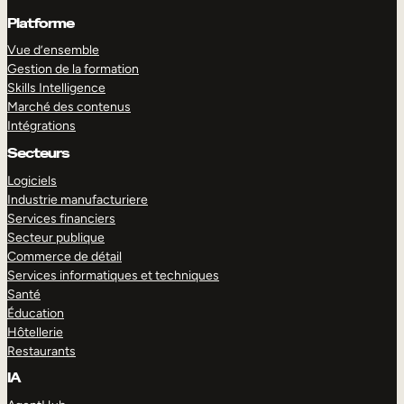
Platforme
Vue d’ensemble
Gestion de la formation
Skills Intelligence
Marché des contenus
Intégrations
Secteurs
Logiciels
Industrie manufacturiere
Services financiers
Secteur publique
Commerce de détail
Services informatiques et techniques
Santé
Éducation
Hôtellerie
Restaurants
IA