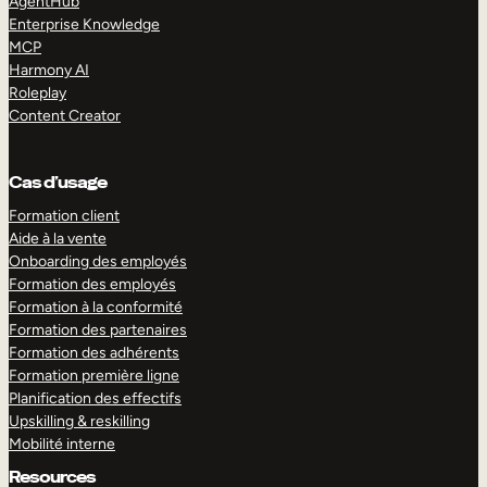
AgentHub
Enterprise Knowledge
MCP
Harmony AI
Roleplay
Content Creator
Cas d’usage
Formation client
Aide à la vente
Onboarding des employés
Formation des employés
Formation à la conformité
Formation des partenaires
Formation des adhérents
Formation première ligne
Planification des effectifs
Upskilling & reskilling
Mobilité interne
Resources