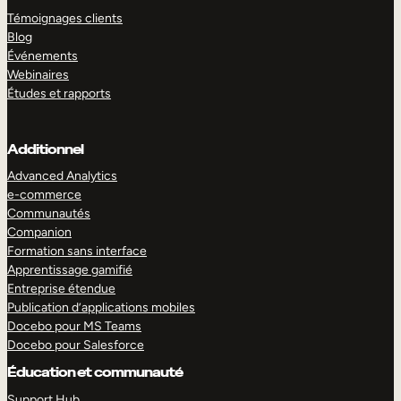
Témoignages clients
Blog
Événements
Webinaires
Études et rapports
Additionnel
Advanced Analytics
e-commerce
Communautés
Companion
Formation sans interface
Apprentissage gamifié
Entreprise étendue
Publication d’applications mobiles
Docebo pour MS Teams
Docebo pour Salesforce
Éducation et communauté
Support Hub