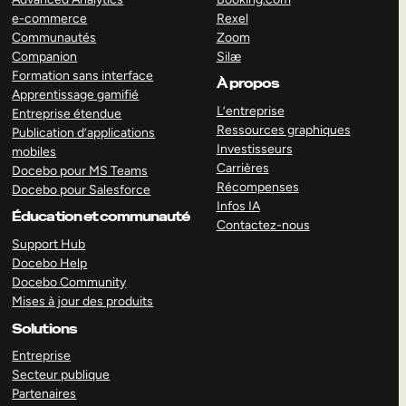
e-commerce
Rexel
Communautés
Zoom
Companion
Silæ
Formation sans interface
À propos
Apprentissage gamifié
L’entreprise
Entreprise étendue
Ressources graphiques
Publication d’applications
Investisseurs
mobiles
Carrières
Docebo pour MS Teams
Récompenses
Docebo pour Salesforce
Infos IA
Éducation et communauté
Contactez-nous
Support Hub
Docebo Help
Docebo Community
Mises à jour des produits
Solutions
Entreprise
Secteur publique
Partenaires