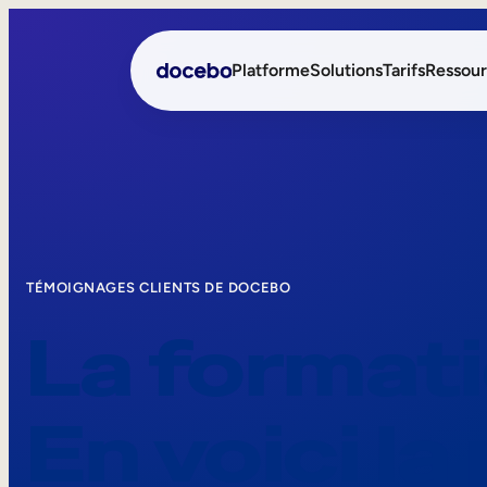
Platforme
Solutions
Tarifs
Ressour
Formation interne
Onboarding des employ
Formation externe
Formation des employés
Skills Intelligence
Aide à la vente
TÉMOIGNAGES CLIENTS DE DOCEBO
La formati
Formation à la conformi
Formation première lign
En voici la