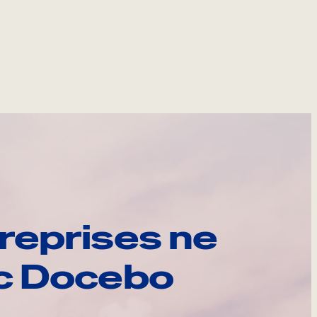
reprises ne
ec Docebo