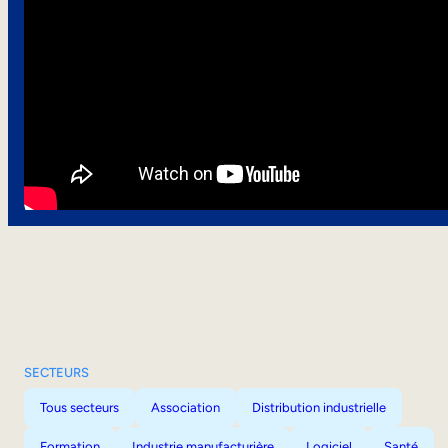
SECTEURS
Tous secteurs
Association
Distribution industrielle
Formation
Industrie manufacturière
Logiciel
Santé