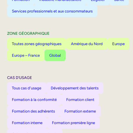
Services professionnels et aux consommateurs
ZONE GÉOGRAPHIQUE
Toutes zones géographiques
Amérique du Nord
Europe
Europe – France
Global
CAS D’USAGE
Tous cas d'usage
Développement des talents
Formation à la conformité
Formation client
Formation des adhérents
Formation externe
Formation interne
Formation première ligne