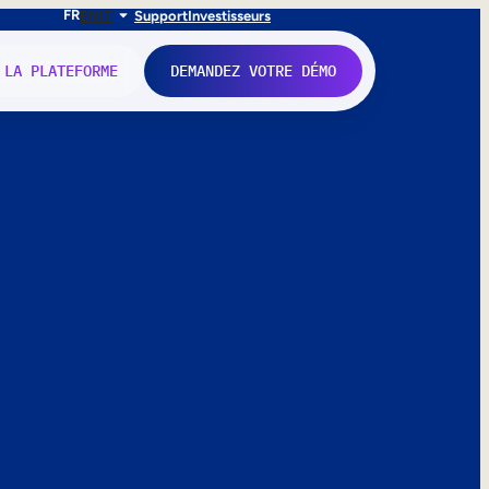
FR
EN
IT
Support
Investisseurs
 LA PLATEFORME
DEMANDEZ VOTRE DÉMO
nne.