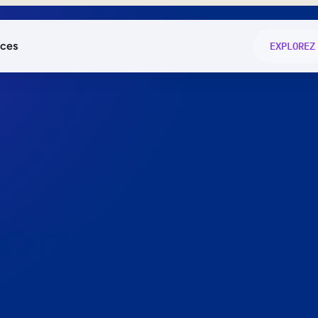
ces
EXPLOREZ
és
on fonctio
té
e
 preuve.