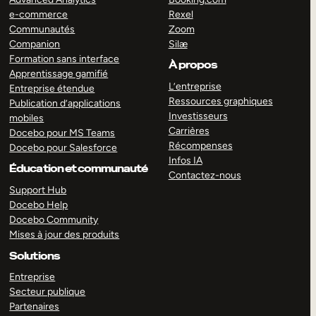
e-commerce
Rexel
Communautés
Zoom
Companion
Silæ
Formation sans interface
À propos
Apprentissage gamifié
L’entreprise
Entreprise étendue
Ressources graphiques
Publication d’applications
Investisseurs
mobiles
Carrières
Docebo pour MS Teams
Récompenses
Docebo pour Salesforce
Infos IA
Éducation et communauté
Contactez-nous
Support Hub
Docebo Help
Docebo Community
Mises à jour des produits
Solutions
Entreprise
Secteur publique
Partenaires