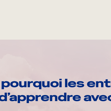
pourquoi les ent
d’apprendre av