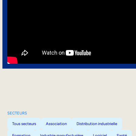
SECTEURS
Tous secteurs
Association
Distribution industrielle
Formation
Industrie manufacturière
Logiciel
Santé