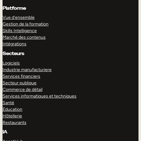
Platforme
Vue d’ensemble
Gestion de la formation
Skills Intelligence
Marché des contenus
Intégrations
Secteurs
Logiciels
Industrie manufacturiere
Services financiers
Secteur publique
Commerce de détail
Services informatiques et techniques
Santé
Éducation
Hôtellerie
Restaurants
IA