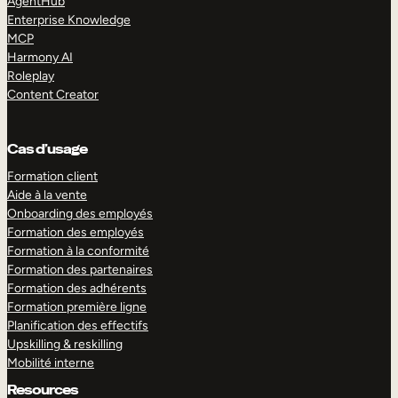
AgentHub
Enterprise Knowledge
MCP
Harmony AI
Roleplay
Content Creator
Cas d’usage
Formation client
Aide à la vente
Onboarding des employés
Formation des employés
Formation à la conformité
Formation des partenaires
Formation des adhérents
Formation première ligne
Planification des effectifs
Upskilling & reskilling
Mobilité interne
Resources