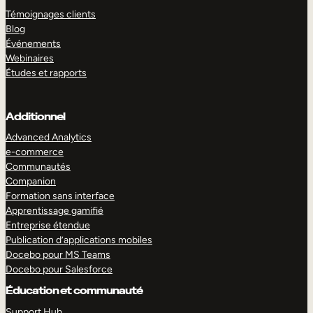
Témoignages clients
Blog
Événements
Webinaires
Études et rapports
Additionnel
Advanced Analytics
e-commerce
Communautés
Companion
Formation sans interface
Apprentissage gamifié
Entreprise étendue
Publication d’applications mobiles
Docebo pour MS Teams
Docebo pour Salesforce
Éducation et communauté
Support Hub