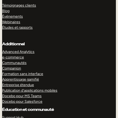
Témoignages clients
Blog
Événements
Webinaires
Études et rapports
Additionnel
Advanced Analytics
e-commerce
Communautés
Companion
Formation sans interface
Apprentissage gamifié
Entreprise étendue
Publication d’applications mobiles
Docebo pour MS Teams
Docebo pour Salesforce
Éducation et communauté
Support Hub