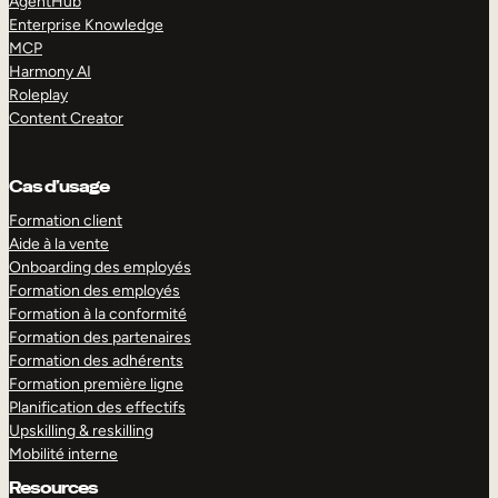
AgentHub
Enterprise Knowledge
MCP
Harmony AI
Roleplay
Content Creator
Cas d’usage
Formation client
Aide à la vente
Onboarding des employés
Formation des employés
Formation à la conformité
Formation des partenaires
Formation des adhérents
Formation première ligne
Planification des effectifs
Upskilling & reskilling
Mobilité interne
Resources