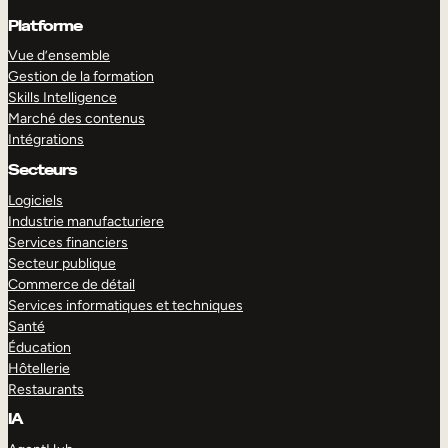
Platforme
Vue d’ensemble
Gestion de la formation
Skills Intelligence
Marché des contenus
Intégrations
Secteurs
Logiciels
Industrie manufacturiere
Services financiers
Secteur publique
Commerce de détail
Services informatiques et techniques
Santé
Éducation
Hôtellerie
Restaurants
IA