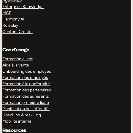
AgentHub
Enterprise Knowledge
MCP
Harmony AI
Roleplay
Content Creator
Cas d’usage
Formation client
Aide à la vente
Onboarding des employés
Formation des employés
Formation à la conformité
Formation des partenaires
Formation des adhérents
Formation première ligne
Planification des effectifs
Upskilling & reskilling
Mobilité interne
Resources