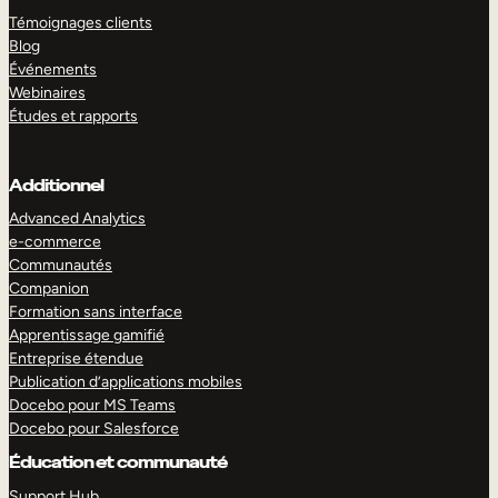
Témoignages clients
Blog
Événements
Webinaires
Études et rapports
Additionnel
Advanced Analytics
e-commerce
Communautés
Companion
Formation sans interface
Apprentissage gamifié
Entreprise étendue
Publication d’applications mobiles
Docebo pour MS Teams
Docebo pour Salesforce
Éducation et communauté
Support Hub