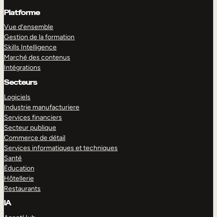
Platforme
Vue d’ensemble
Gestion de la formation
Skills Intelligence
Marché des contenus
Intégrations
Secteurs
Logiciels
Industrie manufacturiere
Services financiers
Secteur publique
Commerce de détail
Services informatiques et techniques
Santé
Éducation
Hôtellerie
Restaurants
IA