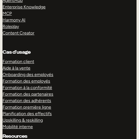
AgentHub
Enterprise Knowledge
MCP
Harmony AI
Roleplay
Content Creator
Cas d’usage
Formation client
Aide à la vente
Onboarding des employés
Formation des employés
Formation à la conformité
Formation des partenaires
Formation des adhérents
Formation première ligne
Planification des effectifs
Upskilling & reskilling
Mobilité interne
Resources