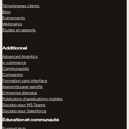
Témoignages clients
Blog
Événements
Webinaires
Études et rapports
Additionnel
Advanced Analytics
e-commerce
Communautés
Companion
Formation sans interface
Apprentissage gamifié
Entreprise étendue
Publication d’applications mobiles
Docebo pour MS Teams
Docebo pour Salesforce
Éducation et communauté
Support Hub