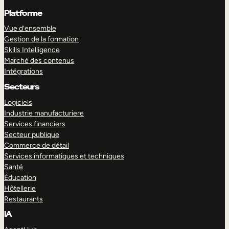
Platforme
Vue d’ensemble
Gestion de la formation
Skills Intelligence
Marché des contenus
Intégrations
Secteurs
Logiciels
Industrie manufacturiere
Services financiers
Secteur publique
Commerce de détail
Services informatiques et techniques
Santé
Éducation
Hôtellerie
Restaurants
IA