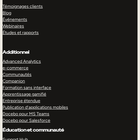
Témoignages clients
Blog
Événements
Webinaires
Études et rapports
Additionnel
Advanced Analytics
e-commerce
Communautés
Companion
Formation sans interface
Apprentissage gamifié
Entreprise étendue
Publication d’applications mobiles
Docebo pour MS Teams
Docebo pour Salesforce
Éducation et communauté
Support Hub