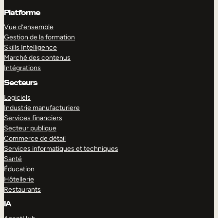
Platforme
Vue d’ensemble
Gestion de la formation
Skills Intelligence
Marché des contenus
Intégrations
Secteurs
Logiciels
Industrie manufacturiere
Services financiers
Secteur publique
Commerce de détail
Services informatiques et techniques
Santé
Éducation
Hôtellerie
Restaurants
IA