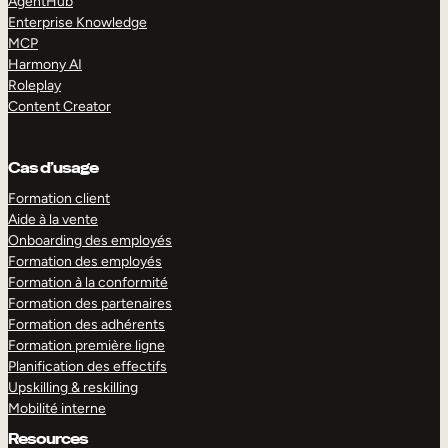
AgentHub
Enterprise Knowledge
MCP
Harmony AI
Roleplay
Content Creator
Cas d’usage
Formation client
Aide à la vente
Onboarding des employés
Formation des employés
Formation à la conformité
Formation des partenaires
Formation des adhérents
Formation première ligne
Planification des effectifs
Upskilling & reskilling
Mobilité interne
Resources