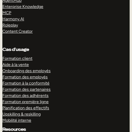
AgentHub
Enterprise Knowledge
MCP
Harmony AI
Roleplay
Content Creator
Cas d’usage
Formation client
Aide à la vente
Onboarding des employés
Formation des employés
Formation à la conformité
Formation des partenaires
Formation des adhérents
Formation première ligne
Planification des effectifs
Upskilling & reskilling
Mobilité interne
Resources