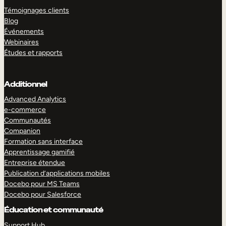
Témoignages clients
Blog
Événements
Webinaires
Études et rapports
Additionnel
Advanced Analytics
e-commerce
Communautés
Companion
Formation sans interface
Apprentissage gamifié
Entreprise étendue
Publication d’applications mobiles
Docebo pour MS Teams
Docebo pour Salesforce
Éducation et communauté
Support Hub