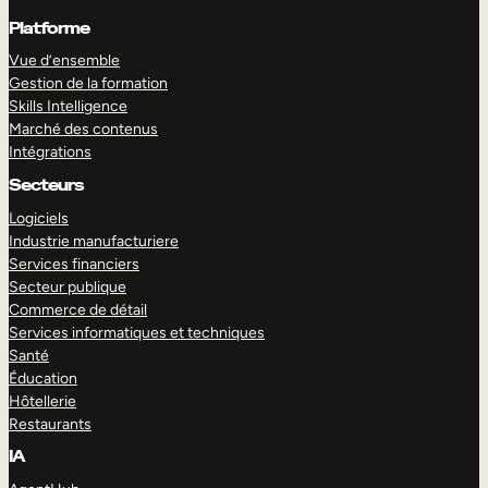
Platforme
Vue d’ensemble
Gestion de la formation
Skills Intelligence
Marché des contenus
Intégrations
Secteurs
Logiciels
Industrie manufacturiere
Services financiers
Secteur publique
Commerce de détail
Services informatiques et techniques
Santé
Éducation
Hôtellerie
Restaurants
IA