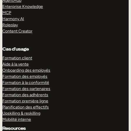
AgentHub
Enterprise Knowledge
MCP
Harmony AI
Roleplay
Content Creator
Cas d’usage
Formation client
Aide à la vente
Onboarding des employés
Formation des employés
Formation à la conformité
Formation des partenaires
Formation des adhérents
Formation première ligne
Planification des effectifs
Upskilling & reskilling
Mobilité interne
Resources