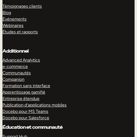
Témoignages clients
Blog
Événements
Webinaires
Études et rapports
Additionnel
Advanced Analytics
e-commerce
Communautés
Companion
Formation sans interface
Apprentissage gamifié
Entreprise étendue
Publication d’applications mobiles
Docebo pour MS Teams
Docebo pour Salesforce
Éducation et communauté
Support Hub