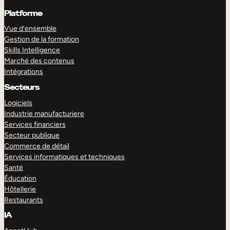
Platforme
Vue d’ensemble
Gestion de la formation
Skills Intelligence
Marché des contenus
Intégrations
Secteurs
Logiciels
Industrie manufacturiere
Services financiers
Secteur publique
Commerce de détail
Services informatiques et techniques
Santé
Éducation
Hôtellerie
Restaurants
IA