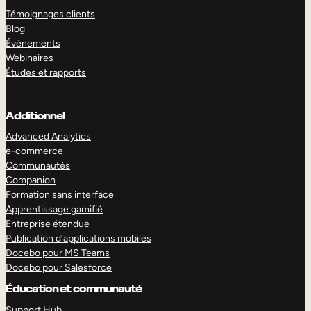
Témoignages clients
Blog
Événements
Webinaires
Études et rapports
Additionnel
Advanced Analytics
e-commerce
Communautés
Companion
Formation sans interface
Apprentissage gamifié
Entreprise étendue
Publication d’applications mobiles
Docebo pour MS Teams
Docebo pour Salesforce
Éducation et communauté
Support Hub