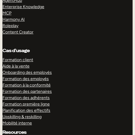
AgentHub
Enterprise Knowledge
MCP
Harmony AI
Roleplay
Content Creator
Cas d’usage
Formation client
Aide à la vente
Onboarding des employés
Formation des employés
Formation à la conformité
Formation des partenaires
Formation des adhérents
Formation première ligne
Planification des effectifs
Upskilling & reskilling
Mobilité interne
Resources