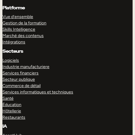
Platforme
Vue d’ensemble
Gestion de la formation
Skills Intelligence
Marché des contenus
Intégrations
Secteurs
Logiciels
Industrie manufacturiere
Services financiers
Secteur publique
Commerce de détail
Services informatiques et techniques
Santé
Éducation
Hôtellerie
Restaurants
IA