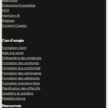
AgentHub
Enterprise Knowledge
MCP
Harmony AI
Roleplay
Content Creator
Cas d’usage
Formation client
Aide à la vente
Onboarding des employés
Formation des employés
Formation à la conformité
Formation des partenaires
Formation des adhérents
Formation première ligne
Planification des effectifs
Upskilling & reskilling
Mobilité interne
Resources