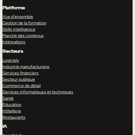
Platforme
Vue d’ensemble
Gestion de la formation
Skills Intelligence
Marché des contenus
Intégrations
Secteurs
Logiciels
Industrie manufacturiere
Services financiers
Secteur publique
Commerce de détail
Services informatiques et techniques
Santé
Éducation
Hôtellerie
Restaurants
IA