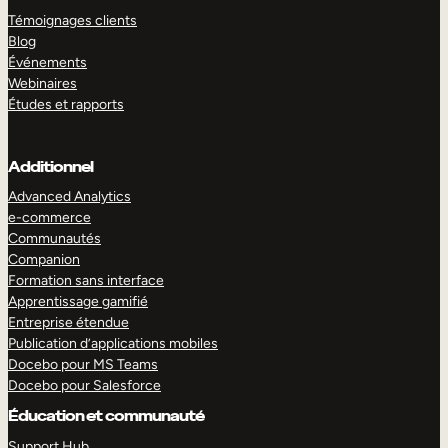
Témoignages clients
Blog
Événements
Webinaires
Études et rapports
Additionnel
Advanced Analytics
e-commerce
Communautés
Companion
Formation sans interface
Apprentissage gamifié
Entreprise étendue
Publication d’applications mobiles
Docebo pour MS Teams
Docebo pour Salesforce
Éducation et communauté
Support Hub