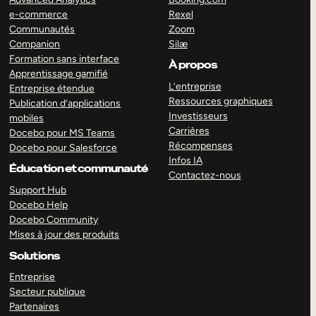
e-commerce
Rexel
Communautés
Zoom
Companion
Silæ
Formation sans interface
À propos
Apprentissage gamifié
L’entreprise
Entreprise étendue
Ressources graphiques
Publication d’applications
Investisseurs
mobiles
Carrières
Docebo pour MS Teams
Récompenses
Docebo pour Salesforce
Infos IA
Éducation et communauté
Contactez-nous
Support Hub
Docebo Help
Docebo Community
Mises à jour des produits
Solutions
Entreprise
Secteur publique
Partenaires