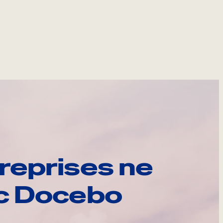
reprises ne
ec Docebo