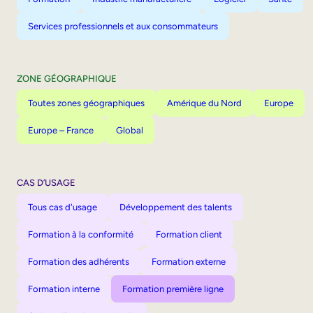
Services professionnels et aux consommateurs
ZONE GÉOGRAPHIQUE
Toutes zones géographiques
Amérique du Nord
Europe
Europe – France
Global
CAS D’USAGE
Tous cas d'usage
Développement des talents
Formation à la conformité
Formation client
Formation des adhérents
Formation externe
Formation interne
Formation première ligne