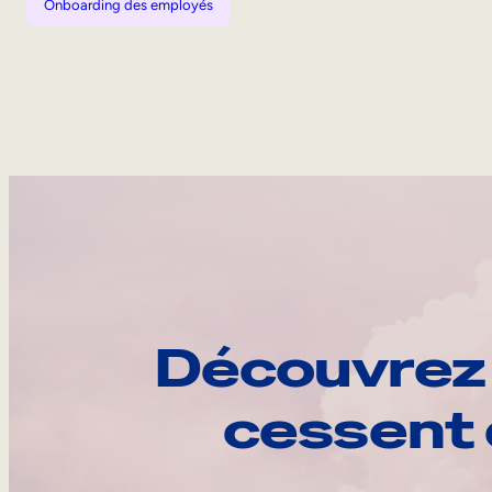
Onboarding des employés
Découvrez 
cessent 