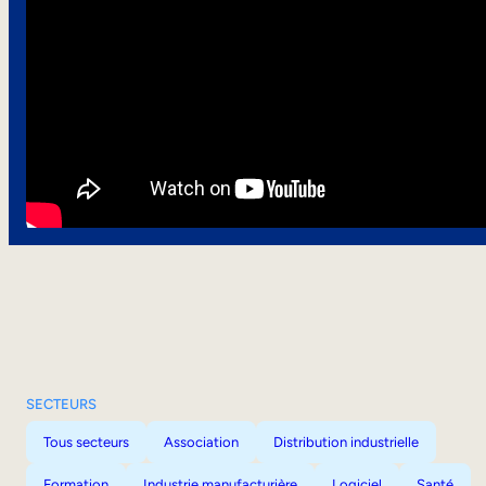
SECTEURS
Tous secteurs
Association
Distribution industrielle
Formation
Industrie manufacturière
Logiciel
Santé