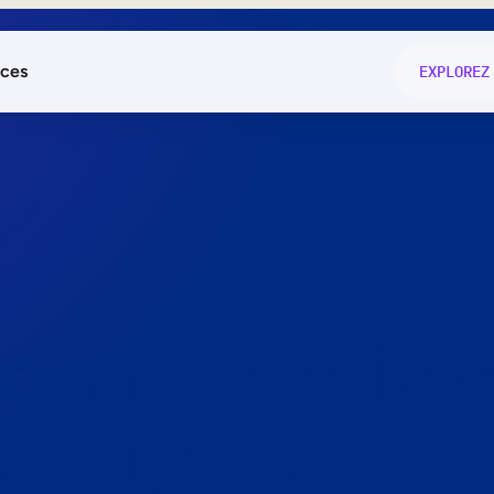
ces
EXPLOREZ
és
on fonctio
té
e
 preuve.