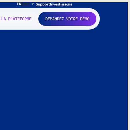
FR
EN
IT
Support
Investisseurs
 LA PLATEFORME
DEMANDEZ VOTRE DÉMO
nne.