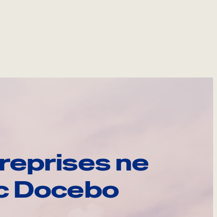
reprises ne
ec Docebo