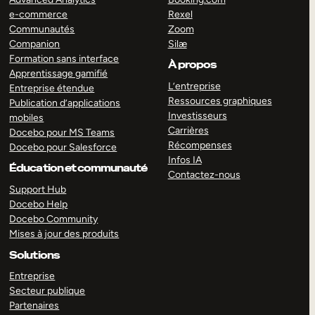
e-commerce
Rexel
Communautés
Zoom
Companion
Silæ
Formation sans interface
À propos
Apprentissage gamifié
L’entreprise
Entreprise étendue
Ressources graphiques
Publication d’applications
Investisseurs
mobiles
Carrières
Docebo pour MS Teams
Récompenses
Docebo pour Salesforce
Infos IA
Éducation et communauté
Contactez-nous
Support Hub
Docebo Help
Docebo Community
Mises à jour des produits
Solutions
Entreprise
Secteur publique
Partenaires