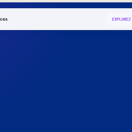
ces
EXPLOREZ
és
on fonctio
té
e
 preuve.