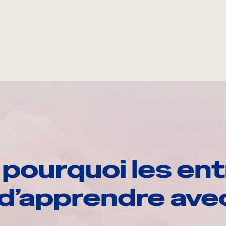
pourquoi les ent
d’apprendre av