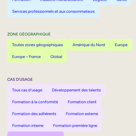
Services professionnels et aux consommateurs
ZONE GÉOGRAPHIQUE
Toutes zones géographiques
Amérique du Nord
Europe
Europe – France
Global
CAS D’USAGE
Tous cas d'usage
Développement des talents
Formation à la conformité
Formation client
Formation des adhérents
Formation externe
Formation interne
Formation première ligne