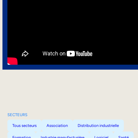
SECTEURS
Tous secteurs
Association
Distribution industrielle
Formation
Industrie manufacturière
Logiciel
Santé