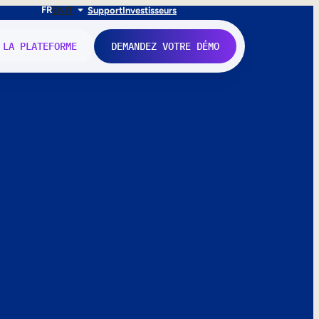
FR
EN
IT
Support
Investisseurs
 LA PLATEFORME
DEMANDEZ VOTRE DÉMO
nne.