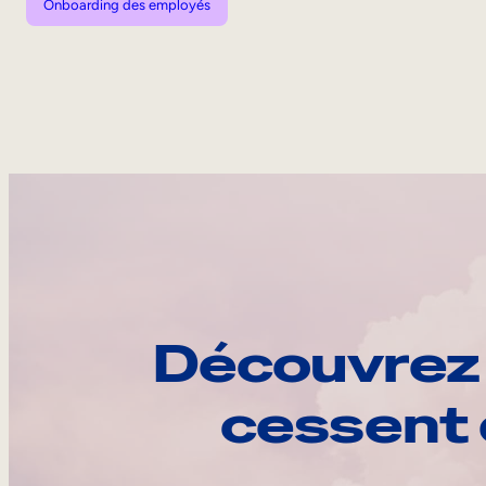
Onboarding des employés
Découvrez 
cessent 