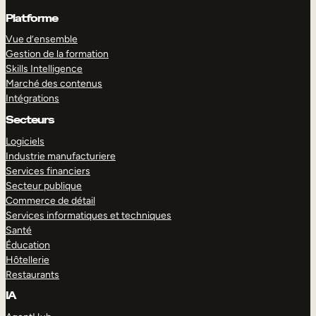
Platforme
Vue d’ensemble
Gestion de la formation
Skills Intelligence
Marché des contenus
Intégrations
Secteurs
Logiciels
Industrie manufacturiere
Services financiers
Secteur publique
Commerce de détail
Services informatiques et techniques
Santé
Éducation
Hôtellerie
Restaurants
IA