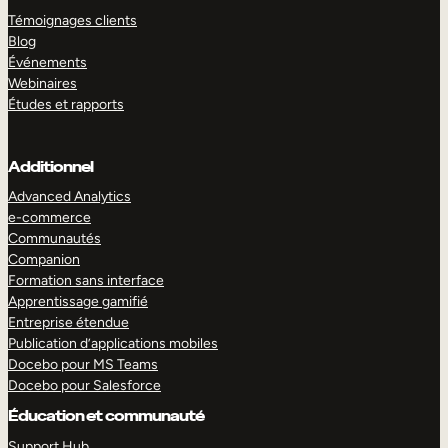
Témoignages clients
Blog
Événements
Webinaires
Études et rapports
Additionnel
Advanced Analytics
e-commerce
Communautés
Companion
Formation sans interface
Apprentissage gamifié
Entreprise étendue
Publication d’applications mobiles
Docebo pour MS Teams
Docebo pour Salesforce
Éducation et communauté
Support Hub