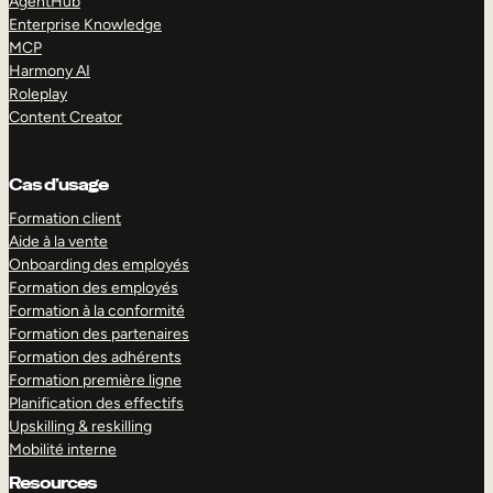
AgentHub
Enterprise Knowledge
MCP
Harmony AI
Roleplay
Content Creator
Cas d’usage
Formation client
Aide à la vente
Onboarding des employés
Formation des employés
Formation à la conformité
Formation des partenaires
Formation des adhérents
Formation première ligne
Planification des effectifs
Upskilling & reskilling
Mobilité interne
Resources