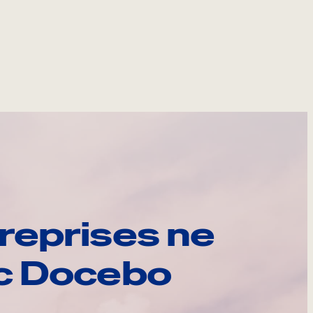
reprises ne
ec Docebo