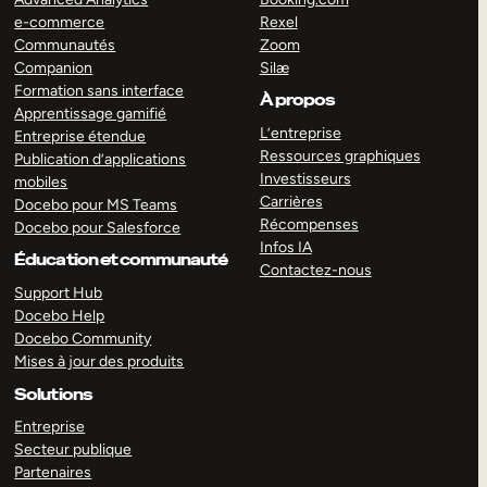
e-commerce
Rexel
Communautés
Zoom
Companion
Silæ
Formation sans interface
À propos
Apprentissage gamifié
L’entreprise
Entreprise étendue
Ressources graphiques
Publication d’applications
Investisseurs
mobiles
Carrières
Docebo pour MS Teams
Récompenses
Docebo pour Salesforce
Infos IA
Éducation et communauté
Contactez-nous
Support Hub
Docebo Help
Docebo Community
Mises à jour des produits
Solutions
Entreprise
Secteur publique
Partenaires