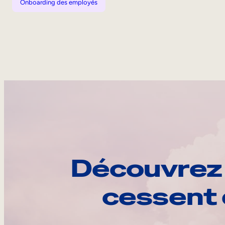
Onboarding des employés
Découvrez 
cessent 