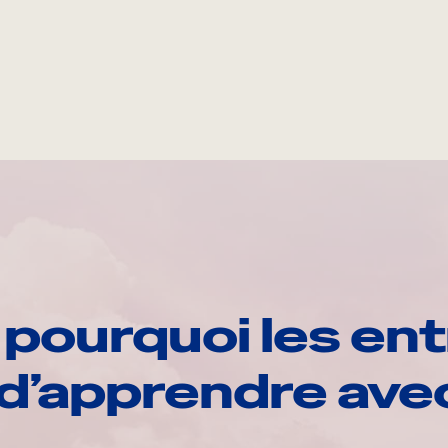
pourquoi les ent
d’apprendre av