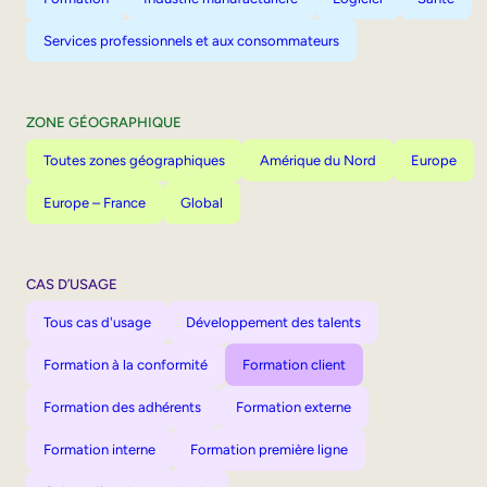
Services professionnels et aux consommateurs
ZONE GÉOGRAPHIQUE
Toutes zones géographiques
Amérique du Nord
Europe
Europe – France
Global
CAS D’USAGE
Tous cas d'usage
Développement des talents
Formation à la conformité
Formation client
Formation des adhérents
Formation externe
Formation interne
Formation première ligne