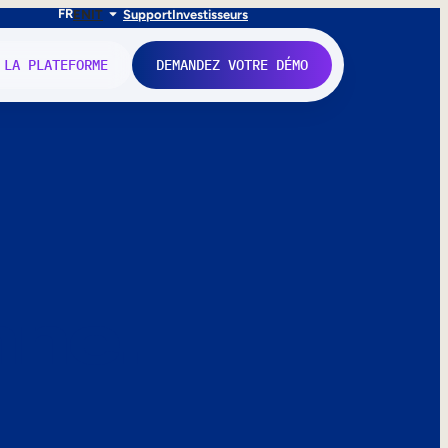
FR
EN
IT
Support
Investisseurs
 LA PLATEFORME
DEMANDEZ VOTRE DÉMO
nne.