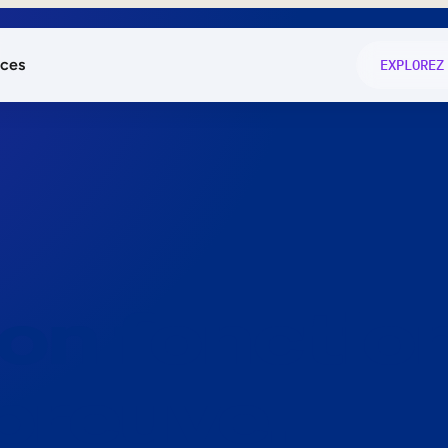
ces
EXPLOREZ
és
on fonctio
té
e
 preuve.