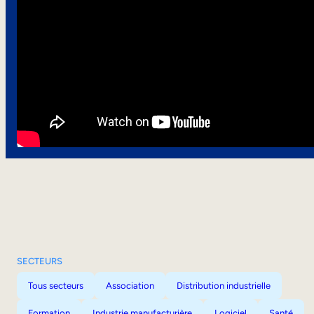
SECTEURS
Tous secteurs
Association
Distribution industrielle
Formation
Industrie manufacturière
Logiciel
Santé