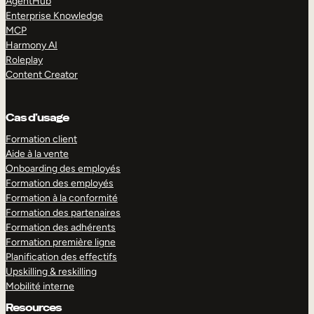
AgentHub
Enterprise Knowledge
MCP
Harmony AI
Roleplay
Content Creator
Cas d’usage
Formation client
Aide à la vente
Onboarding des employés
Formation des employés
Formation à la conformité
Formation des partenaires
Formation des adhérents
Formation première ligne
Planification des effectifs
Upskilling & reskilling
Mobilité interne
Resources