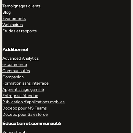
Témoignages clients
Blog
Événements
Webinaires
Études et rapports
Additionnel
Advanced Analytics
e-commerce
Communautés
Companion
Formation sans interface
Apprentissage gamifié
Entreprise étendue
Publication d’applications mobiles
Docebo pour MS Teams
Docebo pour Salesforce
Éducation et communauté
Support Hub