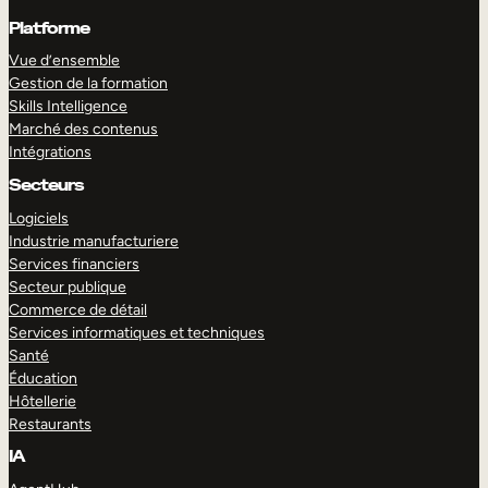
Platforme
Vue d’ensemble
Gestion de la formation
Skills Intelligence
Marché des contenus
Intégrations
Secteurs
Logiciels
Industrie manufacturiere
Services financiers
Secteur publique
Commerce de détail
Services informatiques et techniques
Santé
Éducation
Hôtellerie
Restaurants
IA