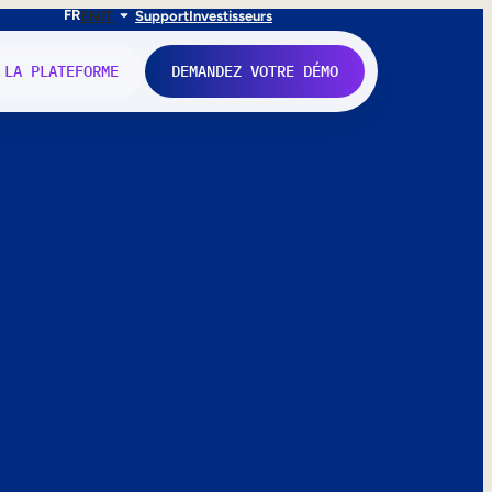
FR
EN
IT
Support
Investisseurs
 LA PLATEFORME
DEMANDEZ VOTRE DÉMO
nne.