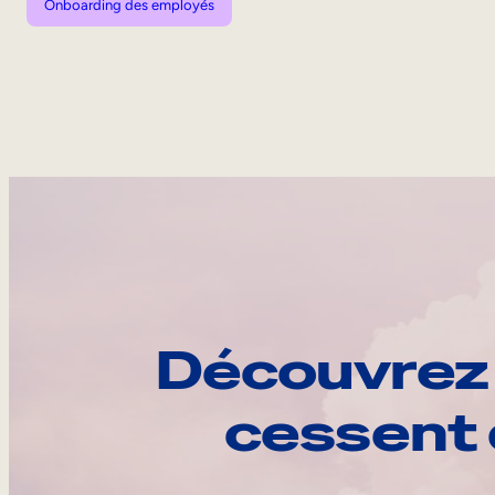
Onboarding des employés
Découvrez 
cessent 