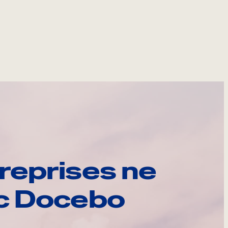
reprises ne
ec Docebo