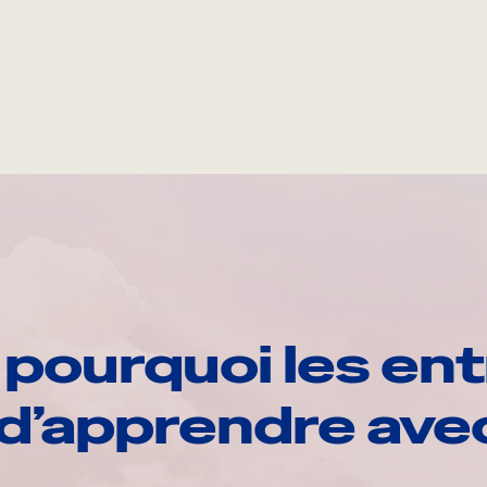
pourquoi les ent
d’apprendre av