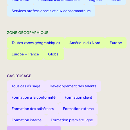
Services professionnels et aux consommateurs
ZONE GÉOGRAPHIQUE
Toutes zones géographiques
Amérique du Nord
Europe
Europe – France
Global
CAS D’USAGE
Tous cas d'usage
Développement des talents
Formation à la conformité
Formation client
Formation des adhérents
Formation externe
Formation interne
Formation première ligne