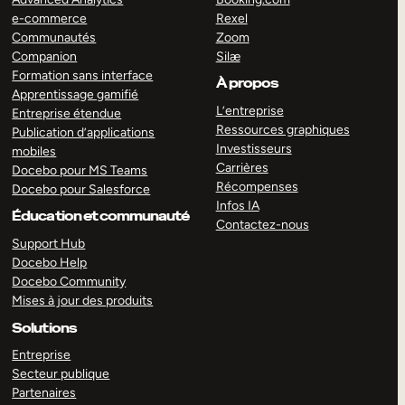
e-commerce
Rexel
Communautés
Zoom
Companion
Silæ
Formation sans interface
À propos
Apprentissage gamifié
L’entreprise
Entreprise étendue
Ressources graphiques
Publication d’applications
Investisseurs
mobiles
Carrières
Docebo pour MS Teams
Récompenses
Docebo pour Salesforce
Infos IA
Éducation et communauté
Contactez-nous
Support Hub
Docebo Help
Docebo Community
Mises à jour des produits
Solutions
Entreprise
Secteur publique
Partenaires