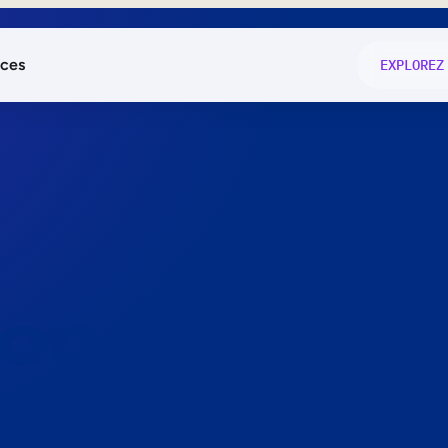
ces
EXPLOREZ
és
on fonctio
té
e
 preuve.