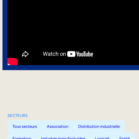
SECTEURS
Tous secteurs
Association
Distribution industrielle
Formation
Industrie manufacturière
Logiciel
Santé