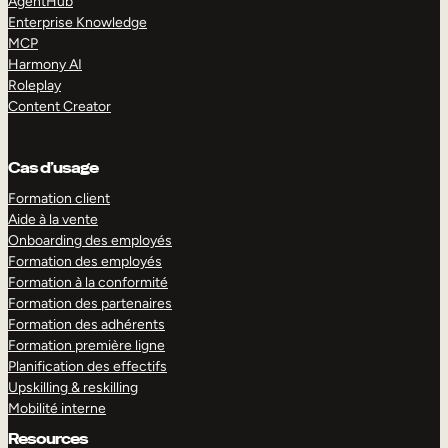
AgentHub
Enterprise Knowledge
MCP
Harmony AI
Roleplay
Content Creator
Cas d’usage
Formation client
Aide à la vente
Onboarding des employés
Formation des employés
Formation à la conformité
Formation des partenaires
Formation des adhérents
Formation première ligne
Planification des effectifs
Upskilling & reskilling
Mobilité interne
Resources