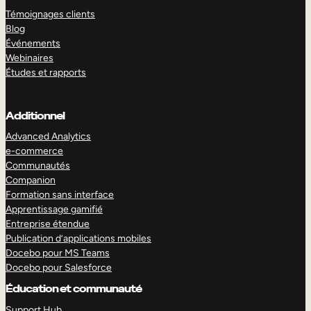
Témoignages clients
Blog
Événements
Webinaires
Études et rapports
Additionnel
Advanced Analytics
e-commerce
Communautés
Companion
Formation sans interface
Apprentissage gamifié
Entreprise étendue
Publication d’applications mobiles
Docebo pour MS Teams
Docebo pour Salesforce
Éducation et communauté
Support Hub