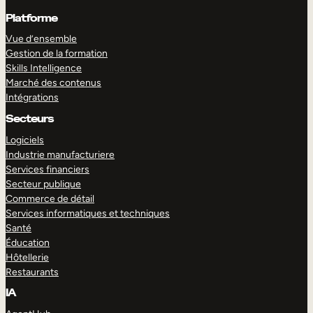
Platforme
Vue d’ensemble
Gestion de la formation
Skills Intelligence
Marché des contenus
Intégrations
Secteurs
Logiciels
Industrie manufacturiere
Services financiers
Secteur publique
Commerce de détail
Services informatiques et techniques
Santé
Éducation
Hôtellerie
Restaurants
IA