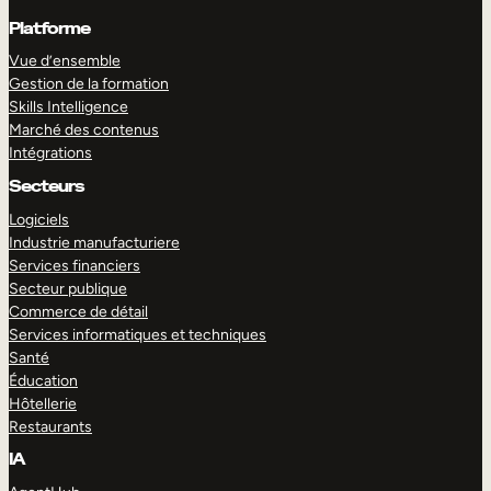
Platforme
Vue d’ensemble
Gestion de la formation
Skills Intelligence
Marché des contenus
Intégrations
Secteurs
Logiciels
Industrie manufacturiere
Services financiers
Secteur publique
Commerce de détail
Services informatiques et techniques
Santé
Éducation
Hôtellerie
Restaurants
IA