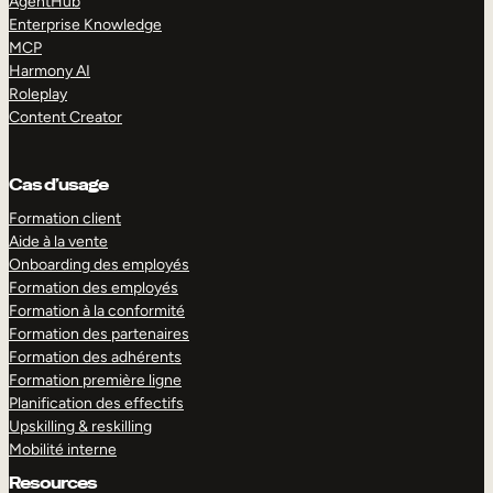
AgentHub
Enterprise Knowledge
MCP
Harmony AI
Roleplay
Content Creator
Cas d’usage
Formation client
Aide à la vente
Onboarding des employés
Formation des employés
Formation à la conformité
Formation des partenaires
Formation des adhérents
Formation première ligne
Planification des effectifs
Upskilling & reskilling
Mobilité interne
Resources