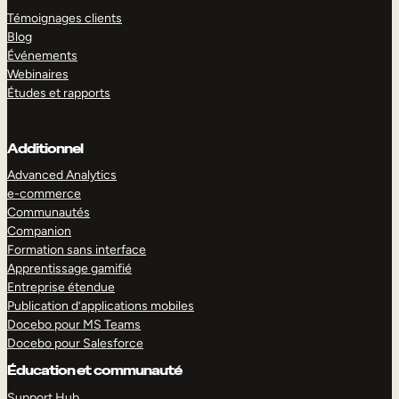
Témoignages clients
Blog
Événements
Webinaires
Études et rapports
Additionnel
Advanced Analytics
e-commerce
Communautés
Companion
Formation sans interface
Apprentissage gamifié
Entreprise étendue
Publication d’applications mobiles
Docebo pour MS Teams
Docebo pour Salesforce
Éducation et communauté
Support Hub