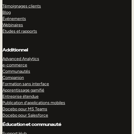
Témoignages clients
Blog
Événements
Webinaires
Études et rapports
Additionnel
Advanced Analytics
e-commerce
Communautés
Companion
Formation sans interface
Apprentissage gamifié
Entreprise étendue
Publication d’applications mobiles
Docebo pour MS Teams
Docebo pour Salesforce
Éducation et communauté
Support Hub