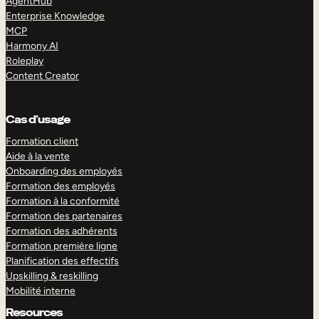
AgentHub
Enterprise Knowledge
MCP
Harmony AI
Roleplay
Content Creator
Cas d’usage
Formation client
Aide à la vente
Onboarding des employés
Formation des employés
Formation à la conformité
Formation des partenaires
Formation des adhérents
Formation première ligne
Planification des effectifs
Upskilling & reskilling
Mobilité interne
Resources