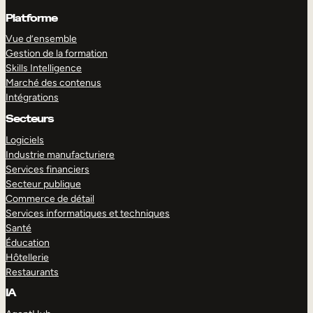
Platforme
Vue d’ensemble
Gestion de la formation
Skills Intelligence
Marché des contenus
Intégrations
Secteurs
Logiciels
Industrie manufacturiere
Services financiers
Secteur publique
Commerce de détail
Services informatiques et techniques
Santé
Éducation
Hôtellerie
Restaurants
IA