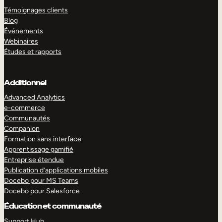
Témoignages clients
Blog
Événements
Webinaires
Études et rapports
Additionnel
Advanced Analytics
e-commerce
Communautés
Companion
Formation sans interface
Apprentissage gamifié
Entreprise étendue
Publication d’applications mobiles
Docebo pour MS Teams
Docebo pour Salesforce
Éducation et communauté
Support Hub