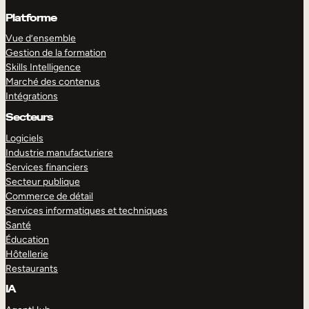
Platforme
Vue d’ensemble
Gestion de la formation
Skills Intelligence
Marché des contenus
Intégrations
Secteurs
Logiciels
Industrie manufacturiere
Services financiers
Secteur publique
Commerce de détail
Services informatiques et techniques
Santé
Éducation
Hôtellerie
Restaurants
IA