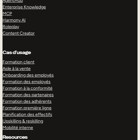
AgentHub
Enterprise Knowledge
MCP
Harmony AI
Roleplay
Content Creator
Cas d’usage
Formation client
Aide à la vente
Onboarding des employés
Formation des employés
Formation à la conformité
Formation des partenaires
Formation des adhérents
Formation première ligne
Planification des effectifs
Upskilling & reskilling
Mobilité interne
Resources