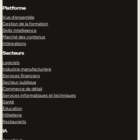
Platforme
Vue d’ensemble
Gestion de la formation
Skills Intelligence
Marché des contenus
Intégrations
Secteurs
Logiciels
Industrie manufacturiere
Services financiers
Secteur publique
Commerce de détail
Services informatiques et techniques
Santé
Éducation
Hôtellerie
Restaurants
IA