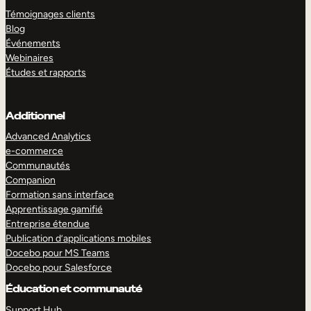
Témoignages clients
Blog
Événements
Webinaires
Études et rapports
Additionnel
Advanced Analytics
e-commerce
Communautés
Companion
Formation sans interface
Apprentissage gamifié
Entreprise étendue
Publication d’applications mobiles
Docebo pour MS Teams
Docebo pour Salesforce
Éducation et communauté
Support Hub