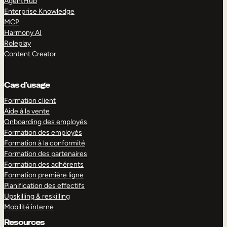
AgentHub
Enterprise Knowledge
MCP
Harmony AI
Roleplay
Content Creator
Cas d’usage
Formation client
Aide à la vente
Onboarding des employés
Formation des employés
Formation à la conformité
Formation des partenaires
Formation des adhérents
Formation première ligne
Planification des effectifs
Upskilling & reskilling
Mobilité interne
Resources