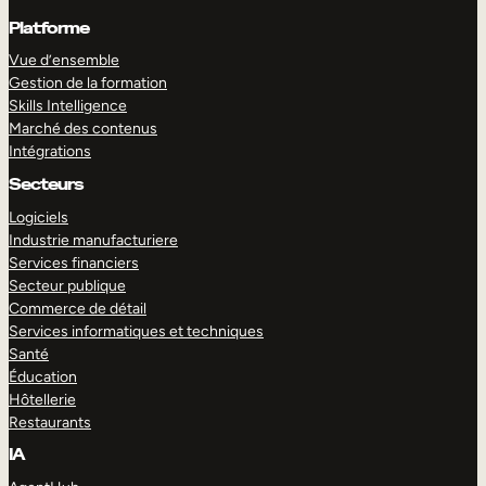
Platforme
Vue d’ensemble
Gestion de la formation
Skills Intelligence
Marché des contenus
Intégrations
Secteurs
Logiciels
Industrie manufacturiere
Services financiers
Secteur publique
Commerce de détail
Services informatiques et techniques
Santé
Éducation
Hôtellerie
Restaurants
IA