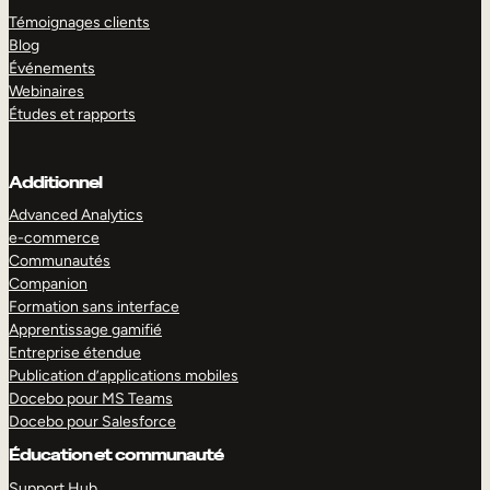
Témoignages clients
Blog
Événements
Webinaires
Études et rapports
Additionnel
Advanced Analytics
e-commerce
Communautés
Companion
Formation sans interface
Apprentissage gamifié
Entreprise étendue
Publication d’applications mobiles
Docebo pour MS Teams
Docebo pour Salesforce
Éducation et communauté
Support Hub