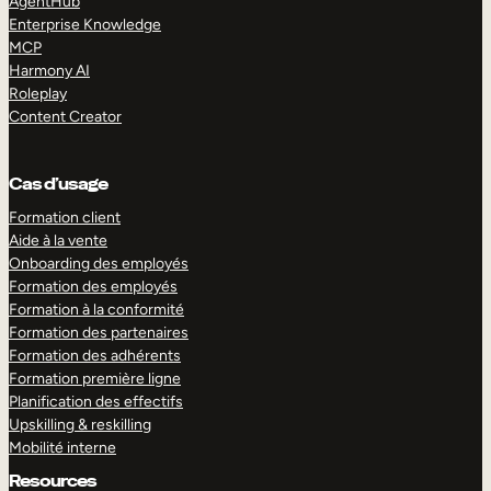
AgentHub
Enterprise Knowledge
MCP
Harmony AI
Roleplay
Content Creator
Cas d’usage
Formation client
Aide à la vente
Onboarding des employés
Formation des employés
Formation à la conformité
Formation des partenaires
Formation des adhérents
Formation première ligne
Planification des effectifs
Upskilling & reskilling
Mobilité interne
Resources