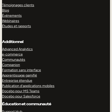
Témoignages clients
Blog
Événements
Webinaires
Études et rapports
Additionnel
Advanced Analytics
e-commerce
Communautés
Companion
Formation sans interface
Apprentissage gamifié
Entreprise étendue
Publication d’applications mobiles
Docebo pour MS Teams
Docebo pour Salesforce
Éducation et communauté
Support Hub