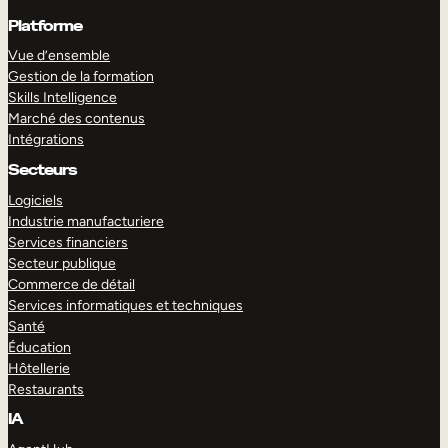
Platforme
Vue d’ensemble
Gestion de la formation
Skills Intelligence
Marché des contenus
Intégrations
Secteurs
Logiciels
Industrie manufacturiere
Services financiers
Secteur publique
Commerce de détail
Services informatiques et techniques
Santé
Éducation
Hôtellerie
Restaurants
IA