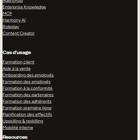
AgentHub
Enterprise Knowledge
MCP
Harmony AI
Roleplay
Content Creator
Cas d’usage
Formation client
Aide à la vente
Onboarding des employés
Formation des employés
Formation à la conformité
Formation des partenaires
Formation des adhérents
Formation première ligne
Planification des effectifs
Upskilling & reskilling
Mobilité interne
Resources