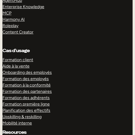
AgentHub
Enterprise Knowledge
MCP
Harmony AI
Roleplay
Content Creator
Cas d’usage
Formation client
Aide à la vente
Onboarding des employés
Formation des employés
Formation à la conformité
Formation des partenaires
Formation des adhérents
Formation première ligne
Planification des effectifs
Upskilling & reskilling
Mobilité interne
Resources