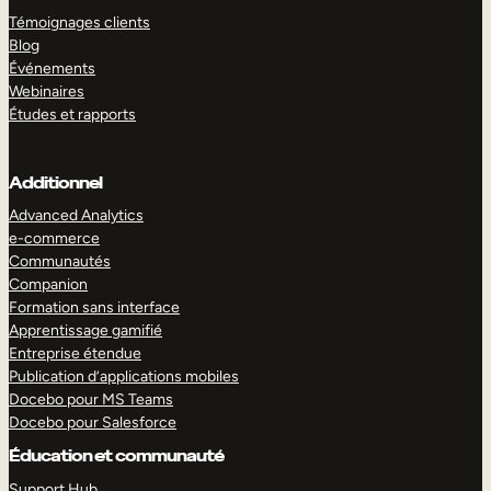
Témoignages clients
Blog
Événements
Webinaires
Études et rapports
Additionnel
Advanced Analytics
e-commerce
Communautés
Companion
Formation sans interface
Apprentissage gamifié
Entreprise étendue
Publication d’applications mobiles
Docebo pour MS Teams
Docebo pour Salesforce
Éducation et communauté
Support Hub