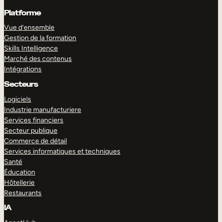
Platforme
Vue d’ensemble
Gestion de la formation
Skills Intelligence
Marché des contenus
Intégrations
Secteurs
Logiciels
Industrie manufacturiere
Services financiers
Secteur publique
Commerce de détail
Services informatiques et techniques
Santé
Éducation
Hôtellerie
Restaurants
IA