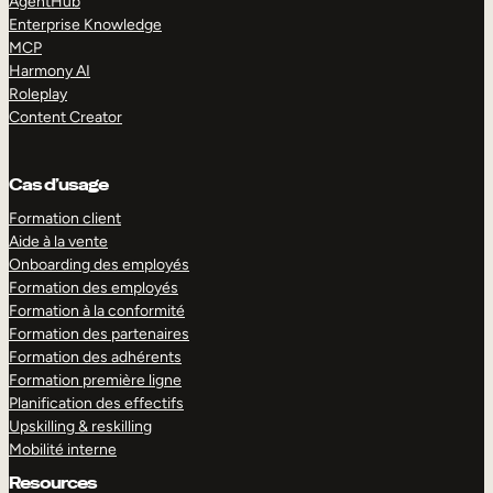
AgentHub
Enterprise Knowledge
MCP
Harmony AI
Roleplay
Content Creator
Cas d’usage
Formation client
Aide à la vente
Onboarding des employés
Formation des employés
Formation à la conformité
Formation des partenaires
Formation des adhérents
Formation première ligne
Planification des effectifs
Upskilling & reskilling
Mobilité interne
Resources