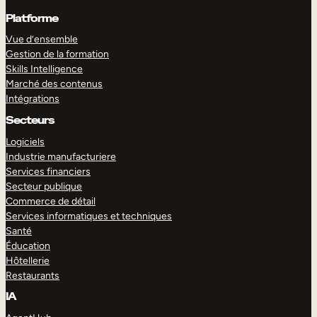
Platforme
Vue d’ensemble
Gestion de la formation
Skills Intelligence
Marché des contenus
Intégrations
Secteurs
Logiciels
Industrie manufacturiere
Services financiers
Secteur publique
Commerce de détail
Services informatiques et techniques
Santé
Éducation
Hôtellerie
Restaurants
IA