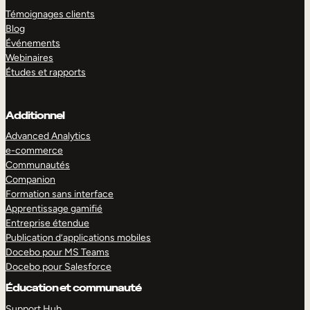
Témoignages clients
Blog
Événements
Webinaires
Études et rapports
Additionnel
Advanced Analytics
e-commerce
Communautés
Companion
Formation sans interface
Apprentissage gamifié
Entreprise étendue
Publication d’applications mobiles
Docebo pour MS Teams
Docebo pour Salesforce
Éducation et communauté
Support Hub