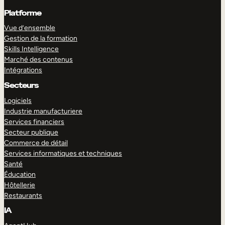
Platforme
Vue d’ensemble
Gestion de la formation
Skills Intelligence
Marché des contenus
Intégrations
Secteurs
Logiciels
Industrie manufacturiere
Services financiers
Secteur publique
Commerce de détail
Services informatiques et techniques
Santé
Éducation
Hôtellerie
Restaurants
IA