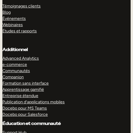
Témoignages clients
Blog
Événements
Webinaires
Études et rapports
Additionnel
Advanced Analytics
e-commerce
Communautés
Companion
Formation sans interface
Apprentissage gamifié
Entreprise étendue
Publication d’applications mobiles
Docebo pour MS Teams
Docebo pour Salesforce
Éducation et communauté
Support Hub