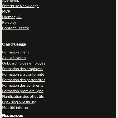
AgentHub
Enterprise Knowledge
MCP
Harmony AI
Roleplay
Content Creator
Cas d’usage
Formation client
Aide à la vente
Onboarding des employés
Formation des employés
Formation à la conformité
Formation des partenaires
Formation des adhérents
Formation première ligne
Planification des effectifs
Upskilling & reskilling
Mobilité interne
Resources