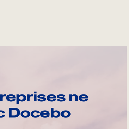
reprises ne
ec Docebo