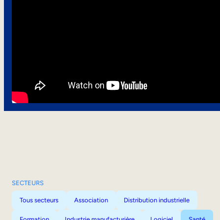
SECTEURS
Tous secteurs
Association
Distribution industrielle
Formation
Industrie manufacturière
Logiciel
Santé