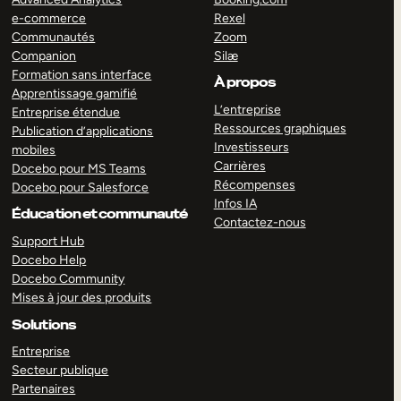
e-commerce
Rexel
Communautés
Zoom
Companion
Silæ
Formation sans interface
À propos
Apprentissage gamifié
L’entreprise
Entreprise étendue
Ressources graphiques
Publication d’applications
Investisseurs
mobiles
Carrières
Docebo pour MS Teams
Récompenses
Docebo pour Salesforce
Infos IA
Éducation et communauté
Contactez-nous
Support Hub
Docebo Help
Docebo Community
Mises à jour des produits
Solutions
Entreprise
Secteur publique
Partenaires