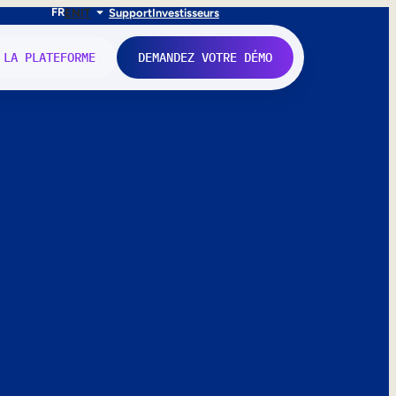
FR
EN
IT
Support
Investisseurs
 LA PLATEFORME
DEMANDEZ VOTRE DÉMO
nne.