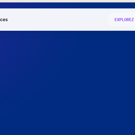
ces
EXPLOREZ
és
on fonctio
té
e
 preuve.