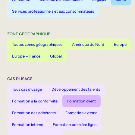
Services professionnels et aux consommateurs
ZONE GÉOGRAPHIQUE
Toutes zones géographiques
Amérique du Nord
Europe
Europe – France
Global
CAS D’USAGE
Tous cas d'usage
Développement des talents
Formation à la conformité
Formation client
Formation des adhérents
Formation externe
Formation interne
Formation première ligne