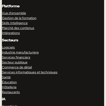
Platforme
Vue d’ensemble
Gestion de la formation
Skills Intelligence
Marché des contenus
Intégrations
Secteurs
Logiciels
Industrie manufacturiere
Services financiers
Secteur publique
Commerce de détail
Services informatiques et techniques
Santé
Éducation
Hôtellerie
Restaurants
IA