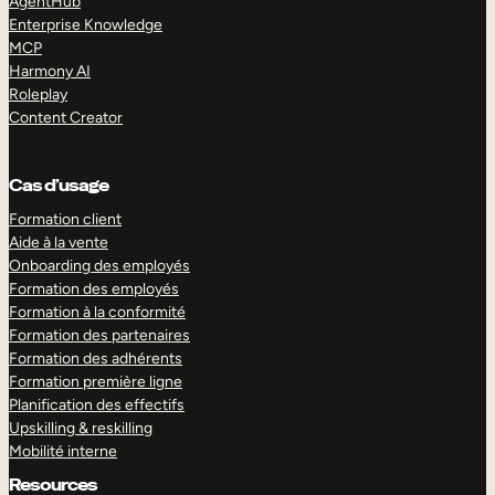
AgentHub
Enterprise Knowledge
MCP
Harmony AI
Roleplay
Content Creator
Cas d’usage
Formation client
Aide à la vente
Onboarding des employés
Formation des employés
Formation à la conformité
Formation des partenaires
Formation des adhérents
Formation première ligne
Planification des effectifs
Upskilling & reskilling
Mobilité interne
Resources