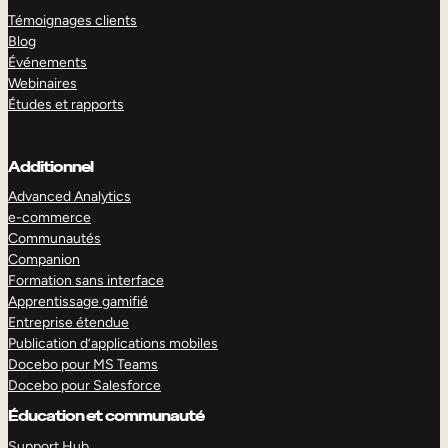
Témoignages clients
Blog
Événements
Webinaires
Études et rapports
Additionnel
Advanced Analytics
e-commerce
Communautés
Companion
Formation sans interface
Apprentissage gamifié
Entreprise étendue
Publication d’applications mobiles
Docebo pour MS Teams
Docebo pour Salesforce
Éducation et communauté
Support Hub