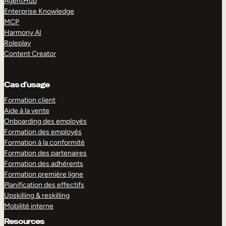
AgentHub
Enterprise Knowledge
MCP
Harmony AI
Roleplay
Content Creator
Cas d’usage
Formation client
Aide à la vente
Onboarding des employés
Formation des employés
Formation à la conformité
Formation des partenaires
Formation des adhérents
Formation première ligne
Planification des effectifs
Upskilling & reskilling
Mobilité interne
Resources