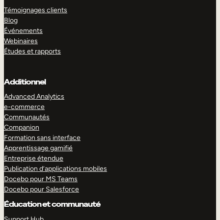
Témoignages clients
Blog
Événements
Webinaires
Études et rapports
Additionnel
Advanced Analytics
e-commerce
Communautés
Companion
Formation sans interface
Apprentissage gamifié
Entreprise étendue
Publication d’applications mobiles
Docebo pour MS Teams
Docebo pour Salesforce
Éducation et communauté
Support Hub