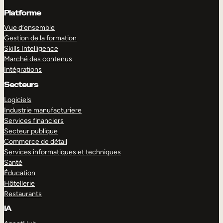
Platforme
Vue d’ensemble
Gestion de la formation
Skills Intelligence
Marché des contenus
Intégrations
Secteurs
Logiciels
Industrie manufacturiere
Services financiers
Secteur publique
Commerce de détail
Services informatiques et techniques
Santé
Éducation
Hôtellerie
Restaurants
IA