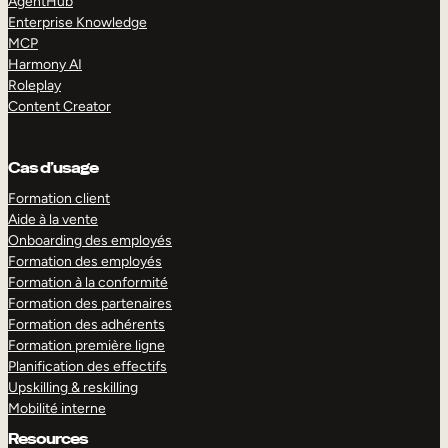
AgentHub
Enterprise Knowledge
MCP
Harmony AI
Roleplay
Content Creator
Cas d’usage
Formation client
Aide à la vente
Onboarding des employés
Formation des employés
Formation à la conformité
Formation des partenaires
Formation des adhérents
Formation première ligne
Planification des effectifs
Upskilling & reskilling
Mobilité interne
Resources