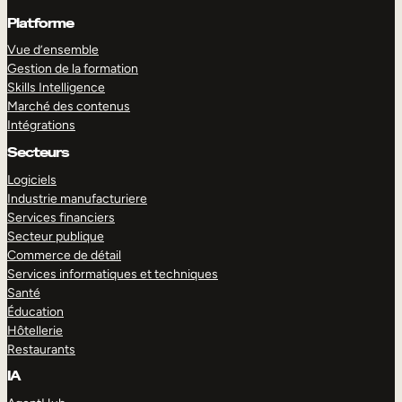
Platforme
Vue d’ensemble
Gestion de la formation
Skills Intelligence
Marché des contenus
Intégrations
Secteurs
Logiciels
Industrie manufacturiere
Services financiers
Secteur publique
Commerce de détail
Services informatiques et techniques
Santé
Éducation
Hôtellerie
Restaurants
IA