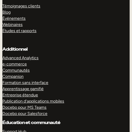
Témoignages clients
Blog
Événements
Webinaires
Études et rapports
Additionnel
Advanced Analytics
e-commerce
Communautés
Companion
Formation sans interface
Apprentissage gamifié
Entreprise étendue
Publication d’applications mobiles
Docebo pour MS Teams
Docebo pour Salesforce
Éducation et communauté
Support Hub