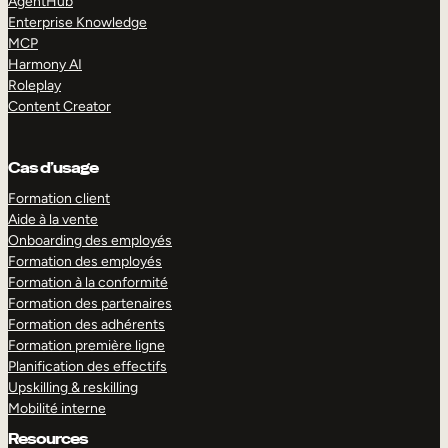
AgentHub
Enterprise Knowledge
MCP
Harmony AI
Roleplay
Content Creator
Cas d’usage
Formation client
Aide à la vente
Onboarding des employés
Formation des employés
Formation à la conformité
Formation des partenaires
Formation des adhérents
Formation première ligne
Planification des effectifs
Upskilling & reskilling
Mobilité interne
Resources