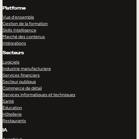
Platforme
Vue d’ensemble
Gestion de la formation
Skills Intelligence
Marché des contenus
Intégrations
Secteurs
Logiciels
Industrie manufacturiere
Services financiers
Secteur publique
Commerce de détail
Services informatiques et techniques
Santé
Éducation
Hôtellerie
Restaurants
IA