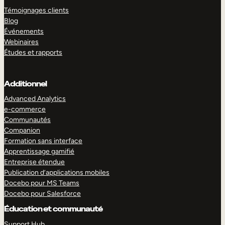
Témoignages clients
Blog
Événements
Webinaires
Études et rapports
Additionnel
Advanced Analytics
e-commerce
Communautés
Companion
Formation sans interface
Apprentissage gamifié
Entreprise étendue
Publication d’applications mobiles
Docebo pour MS Teams
Docebo pour Salesforce
Éducation et communauté
Support Hub