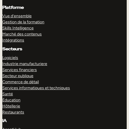
Platforme
Vue d’ensemble
Gestion de la formation
Skills Intelligence
Marché des contenus
Intégrations
Secteurs
Logiciels
Industrie manufacturiere
Services financiers
Secteur publique
Commerce de détail
Services informatiques et techniques
Santé
Éducation
Hôtellerie
Restaurants
IA