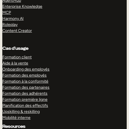
AgentHub
Enterprise Knowledge
MCP
Harmony AI
Roleplay
Content Creator
Cas d’usage
Formation client
Aide à la vente
Onboarding des employés
Formation des employés
Formation à la conformité
Formation des partenaires
Formation des adhérents
Formation première ligne
Planification des effectifs
Upskilling & reskilling
Mobilité interne
Resources