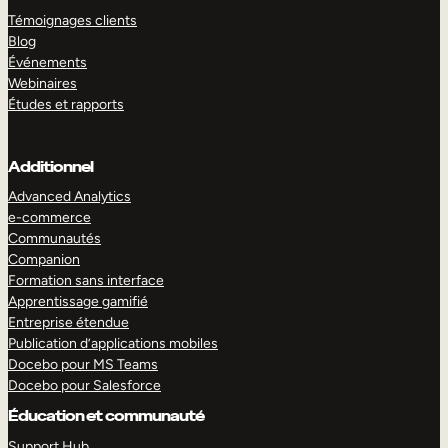
Témoignages clients
Blog
Événements
Webinaires
Études et rapports
Additionnel
Advanced Analytics
e-commerce
Communautés
Companion
Formation sans interface
Apprentissage gamifié
Entreprise étendue
Publication d’applications mobiles
Docebo pour MS Teams
Docebo pour Salesforce
Éducation et communauté
Support Hub