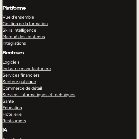
Platforme
Vue d’ensemble
Gestion de la formation
Skills Intelligence
Marché des contenus
Intégrations
Secteurs
Logiciels
Industrie manufacturiere
Services financiers
Secteur publique
Commerce de détail
Services informatiques et techniques
Santé
Éducation
Hôtellerie
Restaurants
IA