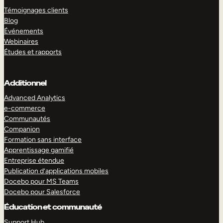
Témoignages clients
Blog
Événements
Webinaires
Études et rapports
Additionnel
Advanced Analytics
e-commerce
Communautés
Companion
Formation sans interface
Apprentissage gamifié
Entreprise étendue
Publication d’applications mobiles
Docebo pour MS Teams
Docebo pour Salesforce
Éducation et communauté
Support Hub