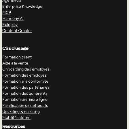
AgentHub
Enterprise Knowledge
MCP
Harmony AI
Roleplay
Content Creator
Cas d’usage
Formation client
Aide à la vente
Onboarding des employés
Formation des employés
Formation à la conformité
Formation des partenaires
Formation des adhérents
Formation première ligne
Planification des effectifs
Upskilling & reskilling
Mobilité interne
Resources