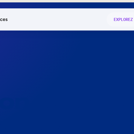
ces
EXPLOREZ
és
on fonctio
té
e
 preuve.