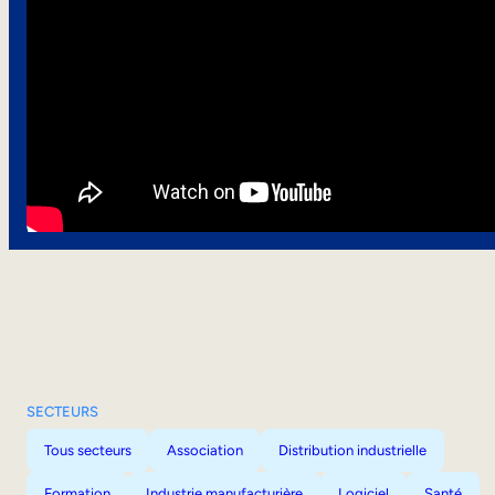
SECTEURS
Tous secteurs
Association
Distribution industrielle
Formation
Industrie manufacturière
Logiciel
Santé