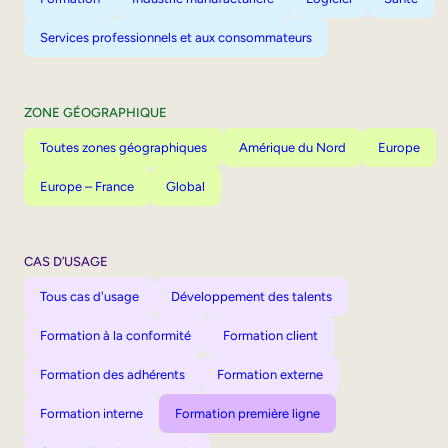
Services professionnels et aux consommateurs
ZONE GÉOGRAPHIQUE
Toutes zones géographiques
Amérique du Nord
Europe
Europe – France
Global
CAS D’USAGE
Tous cas d'usage
Développement des talents
Formation à la conformité
Formation client
Formation des adhérents
Formation externe
Formation interne
Formation première ligne