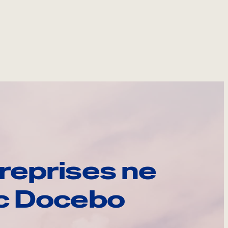
reprises ne
ec Docebo