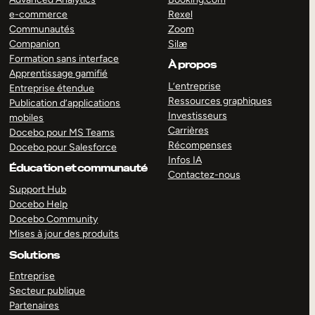
e-commerce
Rexel
Communautés
Zoom
Companion
Silæ
Formation sans interface
À propos
Apprentissage gamifié
L’entreprise
Entreprise étendue
Ressources graphiques
Publication d’applications
Investisseurs
mobiles
Carrières
Docebo pour MS Teams
Récompenses
Docebo pour Salesforce
Infos IA
Éducation et communauté
Contactez-nous
Support Hub
Docebo Help
Docebo Community
Mises à jour des produits
Solutions
Entreprise
Secteur publique
Partenaires