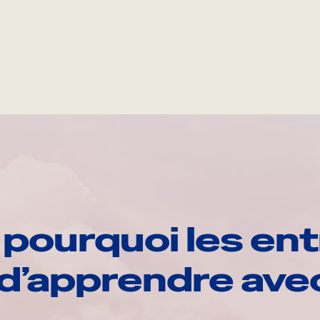
pourquoi les ent
d’apprendre av