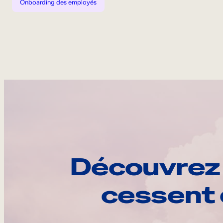
Onboarding des employés
Découvrez 
cessent 