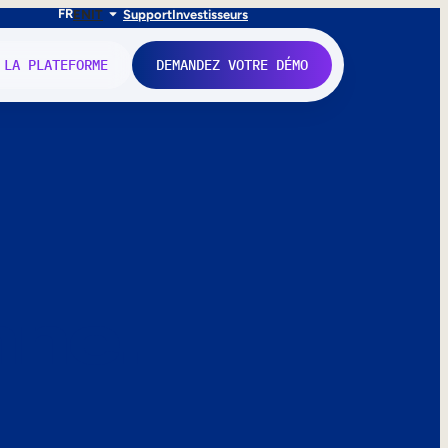
FR
EN
IT
Support
Investisseurs
 LA PLATEFORME
DEMANDEZ VOTRE DÉMO
nne.