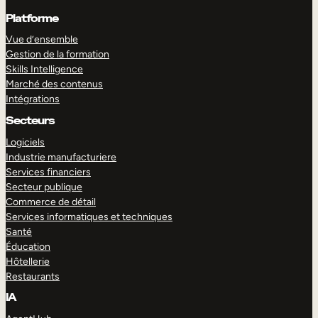
Platforme
Vue d’ensemble
Gestion de la formation
Skills Intelligence
Marché des contenus
Intégrations
Secteurs
Logiciels
Industrie manufacturiere
Services financiers
Secteur publique
Commerce de détail
Services informatiques et techniques
Santé
Éducation
Hôtellerie
Restaurants
IA