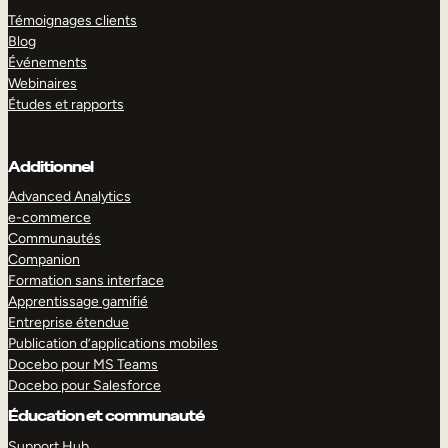
Témoignages clients
Blog
Événements
Webinaires
Études et rapports
Additionnel
Advanced Analytics
e-commerce
Communautés
Companion
Formation sans interface
Apprentissage gamifié
Entreprise étendue
Publication d’applications mobiles
Docebo pour MS Teams
Docebo pour Salesforce
Éducation et communauté
Support Hub