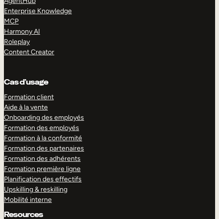
AgentHub
Enterprise Knowledge
MCP
Harmony AI
Roleplay
Content Creator
Cas d’usage
Formation client
Aide à la vente
Onboarding des employés
Formation des employés
Formation à la conformité
Formation des partenaires
Formation des adhérents
Formation première ligne
Planification des effectifs
Upskilling & reskilling
Mobilité interne
Resources