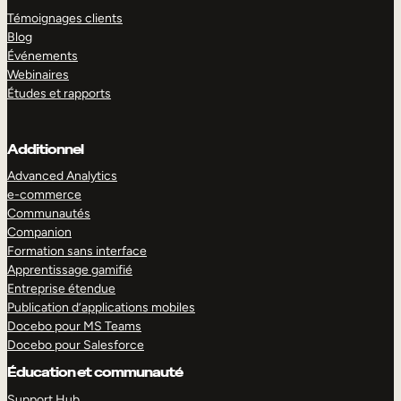
Témoignages clients
Blog
Événements
Webinaires
Études et rapports
Additionnel
Advanced Analytics
e-commerce
Communautés
Companion
Formation sans interface
Apprentissage gamifié
Entreprise étendue
Publication d’applications mobiles
Docebo pour MS Teams
Docebo pour Salesforce
Éducation et communauté
Support Hub