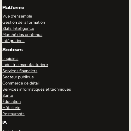
Platforme
Vue d’ensemble
Gestion de la formation
Skills Intelligence
Marché des contenus
Intégrations
Secteurs
Logiciels
Industrie manufacturiere
Services financiers
Secteur publique
Commerce de détail
Services informatiques et techniques
Santé
Éducation
Hôtellerie
Restaurants
IA