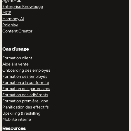
AgentHub
Enterprise Knowledge
MCP
Harmony AI
Roleplay
Content Creator
Cas d’usage
Formation client
Aide à la vente
Onboarding des employés
Formation des employés
Formation à la conformité
Formation des partenaires
Formation des adhérents
Formation première ligne
Planification des effectifs
Upskilling & reskilling
Mobilité interne
Resources