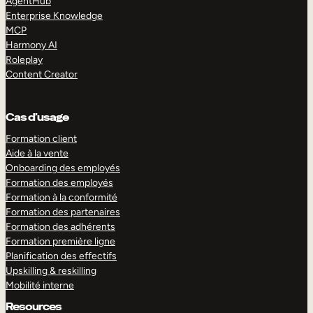
AgentHub
Enterprise Knowledge
MCP
Harmony AI
Roleplay
Content Creator
Cas d’usage
Formation client
Aide à la vente
Onboarding des employés
Formation des employés
Formation à la conformité
Formation des partenaires
Formation des adhérents
Formation première ligne
Planification des effectifs
Upskilling & reskilling
Mobilité interne
Resources