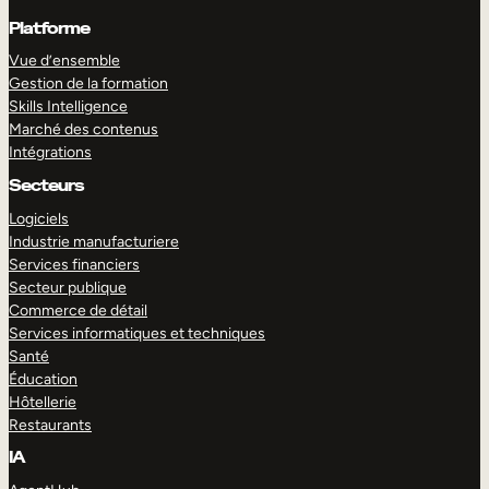
Platforme
Vue d’ensemble
Gestion de la formation
Skills Intelligence
Marché des contenus
Intégrations
Secteurs
Logiciels
Industrie manufacturiere
Services financiers
Secteur publique
Commerce de détail
Services informatiques et techniques
Santé
Éducation
Hôtellerie
Restaurants
IA