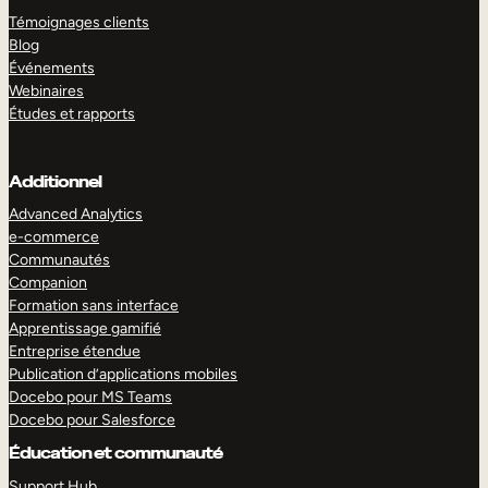
Témoignages clients
Blog
Événements
Webinaires
Études et rapports
Additionnel
Advanced Analytics
e-commerce
Communautés
Companion
Formation sans interface
Apprentissage gamifié
Entreprise étendue
Publication d’applications mobiles
Docebo pour MS Teams
Docebo pour Salesforce
Éducation et communauté
Support Hub