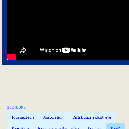
SECTEURS
Tous secteurs
Association
Distribution industrielle
Formation
Industrie manufacturière
Logiciel
Santé