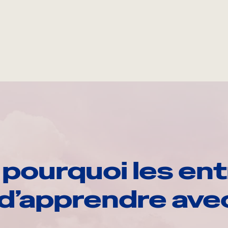
pourquoi les ent
d’apprendre av