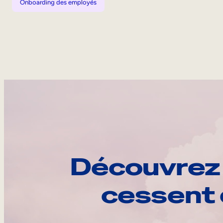
Onboarding des employés
Découvrez 
cessent 