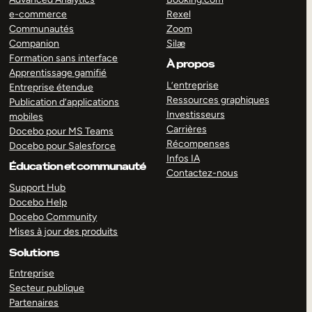
e-commerce
Rexel
Communautés
Zoom
Companion
Silæ
Formation sans interface
À propos
Apprentissage gamifié
L’entreprise
Entreprise étendue
Ressources graphiques
Publication d’applications
Investisseurs
mobiles
Carrières
Docebo pour MS Teams
Récompenses
Docebo pour Salesforce
Infos IA
Éducation et communauté
Contactez-nous
Support Hub
Docebo Help
Docebo Community
Mises à jour des produits
Solutions
Entreprise
Secteur publique
Partenaires