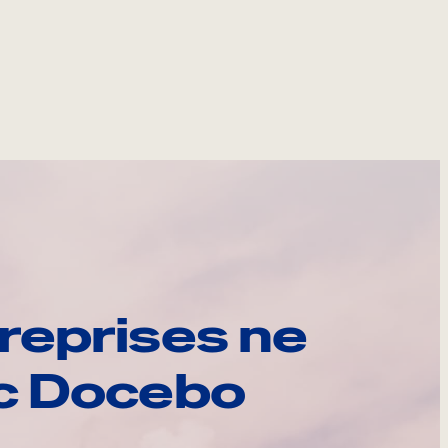
reprises ne
ec Docebo