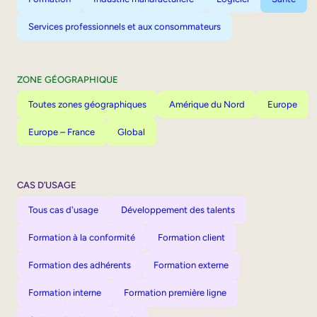
Services professionnels et aux consommateurs
ZONE GÉOGRAPHIQUE
Toutes zones géographiques
Amérique du Nord
Europe
Europe – France
Global
CAS D’USAGE
Tous cas d'usage
Développement des talents
Formation à la conformité
Formation client
Formation des adhérents
Formation externe
Formation interne
Formation première ligne