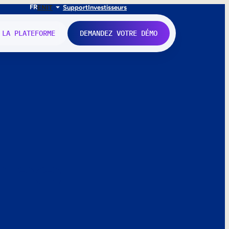
FR
EN
IT
Support
Investisseurs
 LA PLATEFORME
DEMANDEZ VOTRE DÉMO
nne.