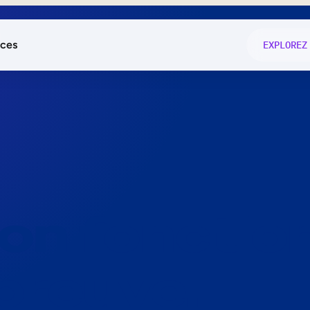
ces
EXPLOREZ
és
on fonctio
té
e
 preuve.