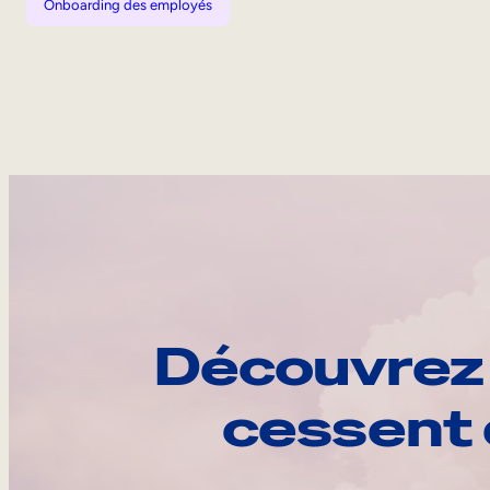
Onboarding des employés
Découvrez 
cessent 