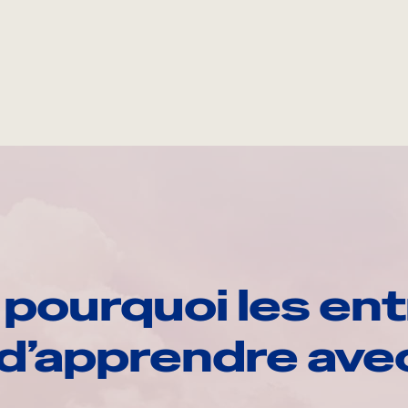
pourquoi les ent
d’apprendre av