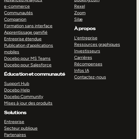
e-commerce
Rexel
Communautés
Zoom
Companion
Silæ
Formation sans interface
À propos
Apprentissage gamifié
L’entreprise
Entreprise étendue
Ressources graphiques
Publication d’applications
Investisseurs
mobiles
Carrières
Docebo pour MS Teams
Récompenses
Docebo pour Salesforce
Infos IA
Éducation et communauté
Contactez-nous
Support Hub
Docebo Help
Docebo Community
Mises à jour des produits
Solutions
Entreprise
Secteur publique
Partenaires