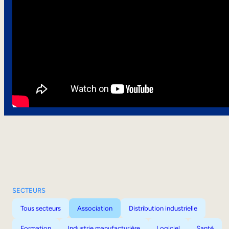
SECTEURS
Tous secteurs
Association
Distribution industrielle
Formation
Industrie manufacturière
Logiciel
Santé