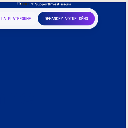
FR
EN
IT
Support
Investisseurs
 LA PLATEFORME
DEMANDEZ VOTRE DÉMO
nne.