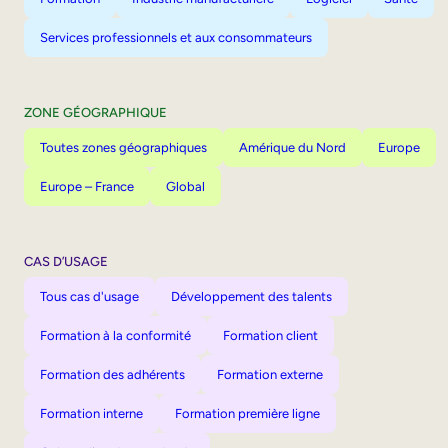
Services professionnels et aux consommateurs
ZONE GÉOGRAPHIQUE
Toutes zones géographiques
Amérique du Nord
Europe
Europe – France
Global
CAS D’USAGE
Tous cas d'usage
Développement des talents
Formation à la conformité
Formation client
Formation des adhérents
Formation externe
Formation interne
Formation première ligne