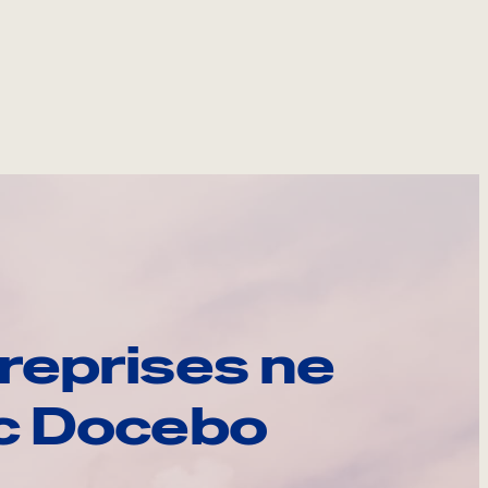
reprises ne
ec Docebo