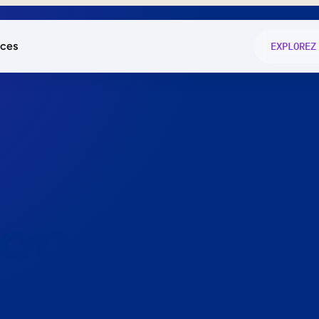
ces
EXPLOREZ
és
on fonctio
té
e
 preuve.