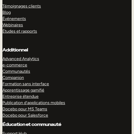
Témoignages clients
Blog
Événements
Webinaires
Études et rapports
Additionnel
Advanced Analytics
e-commerce
Communautés
Companion
Formation sans interface
Apprentissage gamifié
Entreprise étendue
Publication d’applications mobiles
Docebo pour MS Teams
Docebo pour Salesforce
Éducation et communauté
Support Hub