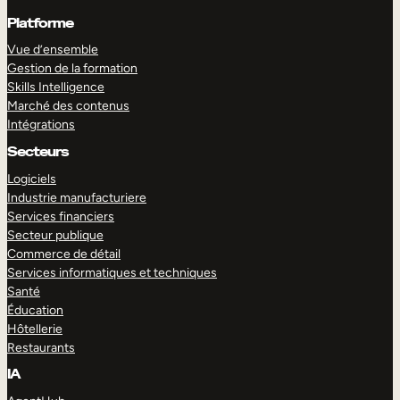
Platforme
Vue d’ensemble
Gestion de la formation
Skills Intelligence
Marché des contenus
Intégrations
Secteurs
Logiciels
Industrie manufacturiere
Services financiers
Secteur publique
Commerce de détail
Services informatiques et techniques
Santé
Éducation
Hôtellerie
Restaurants
IA