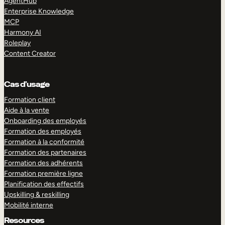
AgentHub
Enterprise Knowledge
MCP
Harmony AI
Roleplay
Content Creator
Cas d’usage
Formation client
Aide à la vente
Onboarding des employés
Formation des employés
Formation à la conformité
Formation des partenaires
Formation des adhérents
Formation première ligne
Planification des effectifs
Upskilling & reskilling
Mobilité interne
Resources