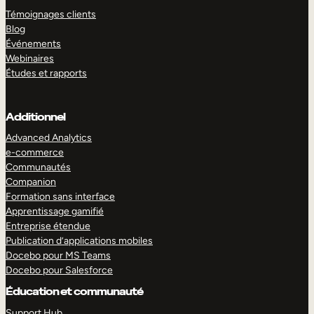
Témoignages clients
Blog
Événements
Webinaires
Études et rapports
Additionnel
Advanced Analytics
e-commerce
Communautés
Companion
Formation sans interface
Apprentissage gamifié
Entreprise étendue
Publication d’applications mobiles
Docebo pour MS Teams
Docebo pour Salesforce
Éducation et communauté
Support Hub