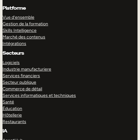
Platforme
Vue d’ensemble
Gestion de la formation
Skills Intelligence
Marché des contenus
Intégrations
Secteurs
Logiciels
Industrie manufacturiere
Services financiers
Secteur publique
Commerce de détail
Services informatiques et techniques
Santé
Éducation
Hôtellerie
Restaurants
IA