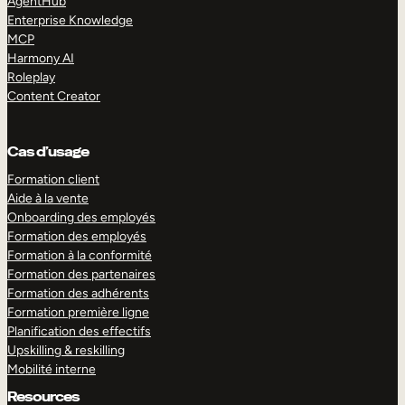
AgentHub
Enterprise Knowledge
MCP
Harmony AI
Roleplay
Content Creator
Cas d’usage
Formation client
Aide à la vente
Onboarding des employés
Formation des employés
Formation à la conformité
Formation des partenaires
Formation des adhérents
Formation première ligne
Planification des effectifs
Upskilling & reskilling
Mobilité interne
Resources