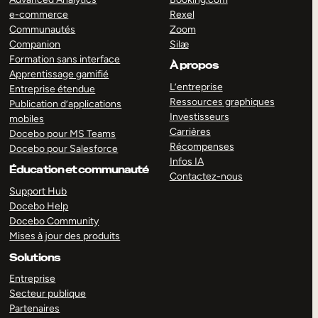
e-commerce
Rexel
Communautés
Zoom
Companion
Silæ
Formation sans interface
À propos
Apprentissage gamifié
L’entreprise
Entreprise étendue
Ressources graphiques
Publication d’applications
Investisseurs
mobiles
Carrières
Docebo pour MS Teams
Récompenses
Docebo pour Salesforce
Infos IA
Éducation et communauté
Contactez-nous
Support Hub
Docebo Help
Docebo Community
Mises à jour des produits
Solutions
Entreprise
Secteur publique
Partenaires