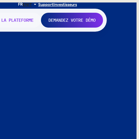
FR
EN
IT
Support
Investisseurs
 LA PLATEFORME
DEMANDEZ VOTRE DÉMO
nne.