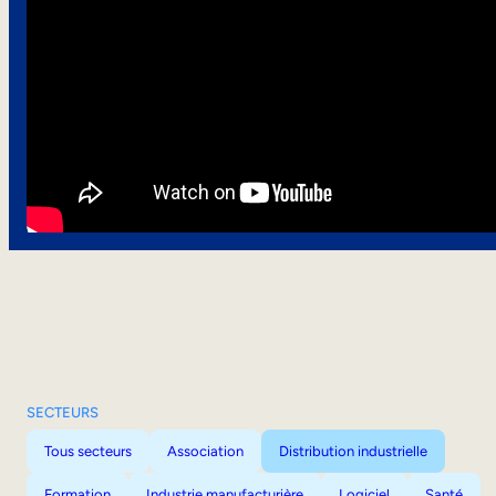
SECTEURS
Tous secteurs
Association
Distribution industrielle
Formation
Industrie manufacturière
Logiciel
Santé