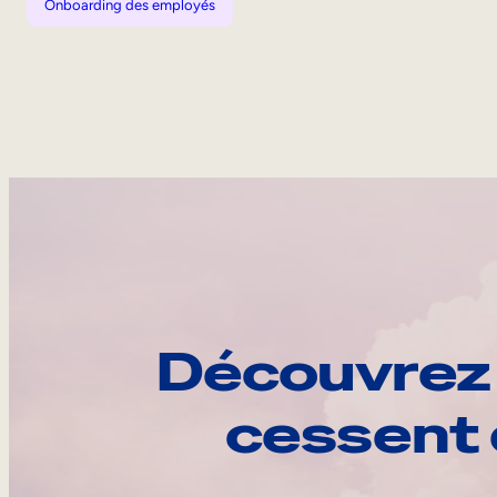
Onboarding des employés
Découvrez 
cessent 