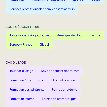
Services professionnels et aux consommateurs
ZONE GÉOGRAPHIQUE
Toutes zones géographiques
Amérique du Nord
Europe
Europe – France
Global
CAS D’USAGE
Tous cas d'usage
Développement des talents
Formation à la conformité
Formation client
Formation des adhérents
Formation externe
Formation interne
Formation première ligne