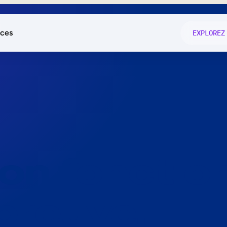
ces
EXPLOREZ
és
on fonctio
té
e
 preuve.