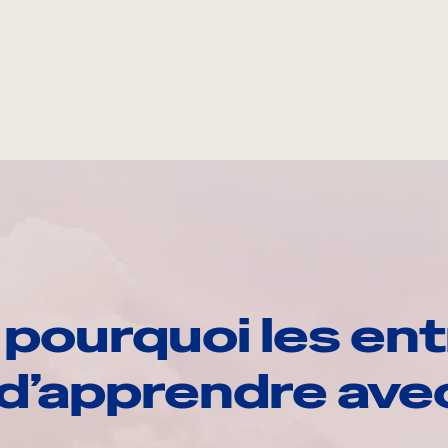
pourquoi les ent
d’apprendre av