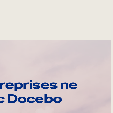
reprises ne
ec Docebo