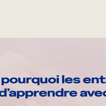
pourquoi les ent
d’apprendre av