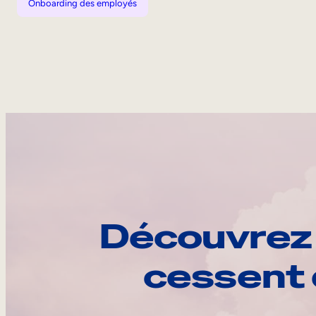
Onboarding des employés
Découvrez 
cessent 