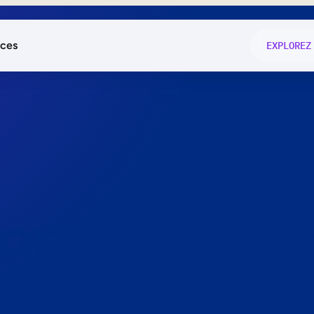
ces
EXPLOREZ
és
on fonctio
té
e
 preuve.