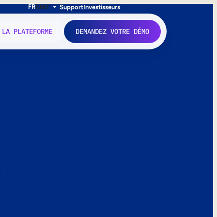
FR
EN
IT
Support
Investisseurs
 LA PLATEFORME
DEMANDEZ VOTRE DÉMO
nne.