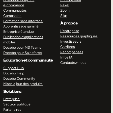
e-commerce
Rexel
Communautés
Zoom
Companion
Silæ
Formation sans interface
À propos
Apprentissage gamifié
L’entreprise
Entreprise étendue
Ressources graphiques
Publication d’applications
Investisseurs
mobiles
Carrières
Docebo pour MS Teams
Récompenses
Docebo pour Salesforce
Infos IA
Éducation et communauté
Contactez-nous
Support Hub
Docebo Help
Docebo Community
Mises à jour des produits
Solutions
Entreprise
Secteur publique
Partenaires