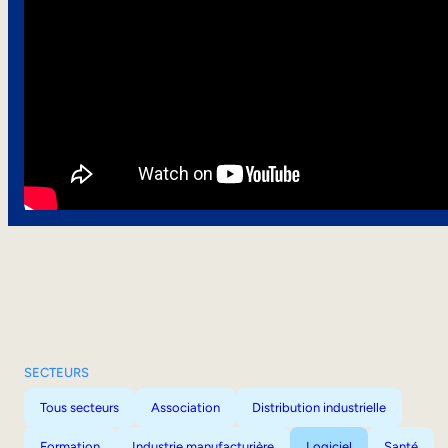
SECTEURS
Tous secteurs
Association
Distribution industrielle
Formation
Industrie manufacturière
Logiciel
Santé