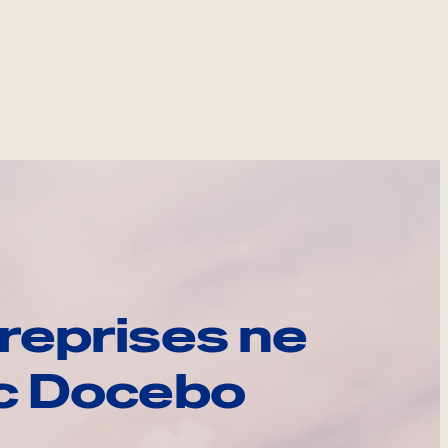
reprises ne
ec Docebo