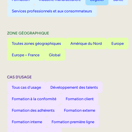
Services professionnels et aux consommateurs
ZONE GÉOGRAPHIQUE
Toutes zones géographiques
Amérique du Nord
Europe
Europe – France
Global
CAS D’USAGE
Tous cas d'usage
Développement des talents
Formation à la conformité
Formation client
Formation des adhérents
Formation externe
Formation interne
Formation première ligne