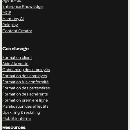
AgentHub
Enterprise Knowledge
MCP
Harmony AI
Roleplay
Content Creator
Cas d’usage
Formation client
Aide à la vente
Onboarding des employés
Formation des employés
Formation à la conformité
Formation des partenaires
Formation des adhérents
Formation première ligne
Planification des effectifs
Upskilling & reskilling
Mobilité interne
Resources