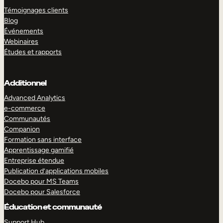
Témoignages clients
Blog
Événements
Webinaires
Études et rapports
Additionnel
Advanced Analytics
e-commerce
Communautés
Companion
Formation sans interface
Apprentissage gamifié
Entreprise étendue
Publication d’applications mobiles
Docebo pour MS Teams
Docebo pour Salesforce
Éducation et communauté
Support Hub