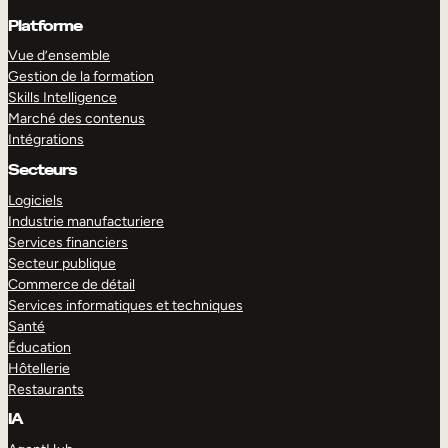
Platforme
Vue d’ensemble
Gestion de la formation
Skills Intelligence
Marché des contenus
Intégrations
Secteurs
Logiciels
Industrie manufacturiere
Services financiers
Secteur publique
Commerce de détail
Services informatiques et techniques
Santé
Éducation
Hôtellerie
Restaurants
IA