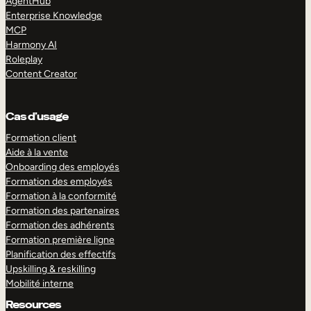
AgentHub
Enterprise Knowledge
MCP
Harmony AI
Roleplay
Content Creator
Cas d’usage
Formation client
Aide à la vente
Onboarding des employés
Formation des employés
Formation à la conformité
Formation des partenaires
Formation des adhérents
Formation première ligne
Planification des effectifs
Upskilling & reskilling
Mobilité interne
Resources