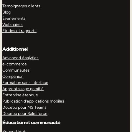
Témoignages clients
Blog
Événements
Webinaires
Études et rapports
Additionnel
Advanced Analytics
e-commerce
Communautés
Companion
Formation sans interface
Apprentissage gamifié
Entreprise étendue
Publication d’applications mobiles
Docebo pour MS Teams
Docebo pour Salesforce
Éducation et communauté
Support Hub