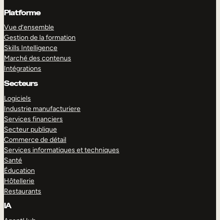
Platforme
Vue d’ensemble
Gestion de la formation
Skills Intelligence
Marché des contenus
Intégrations
Secteurs
Logiciels
Industrie manufacturiere
Services financiers
Secteur publique
Commerce de détail
Services informatiques et techniques
Santé
Éducation
Hôtellerie
Restaurants
IA