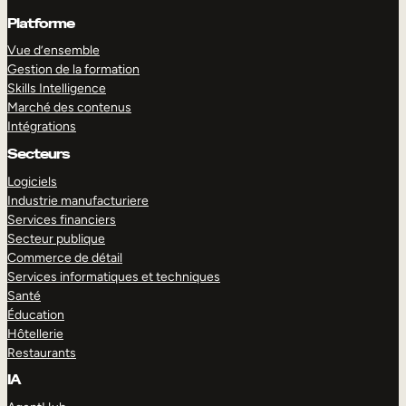
Platforme
Vue d’ensemble
Gestion de la formation
Skills Intelligence
Marché des contenus
Intégrations
Secteurs
Logiciels
Industrie manufacturiere
Services financiers
Secteur publique
Commerce de détail
Services informatiques et techniques
Santé
Éducation
Hôtellerie
Restaurants
IA