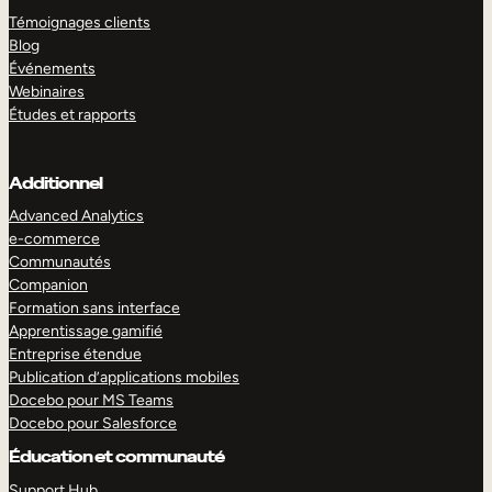
Témoignages clients
Blog
Événements
Webinaires
Études et rapports
Additionnel
Advanced Analytics
e-commerce
Communautés
Companion
Formation sans interface
Apprentissage gamifié
Entreprise étendue
Publication d’applications mobiles
Docebo pour MS Teams
Docebo pour Salesforce
Éducation et communauté
Support Hub