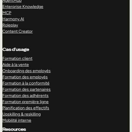
AgentHub
Enterprise Knowledge
MCP
Harmony AI
Roleplay
Content Creator
Cas d’usage
Formation client
Aide à la vente
Onboarding des employés
Formation des employés
Formation à la conformité
Formation des partenaires
Formation des adhérents
Formation première ligne
Planification des effectifs
Upskilling & reskilling
Mobilité interne
Resources